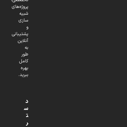
تخصصی،
پروژه‌های
شبیه
سازی
و
پشتیبانی
آنلاین
به
طور
کامل
بهره
ببرید.
د
س
ت
ر