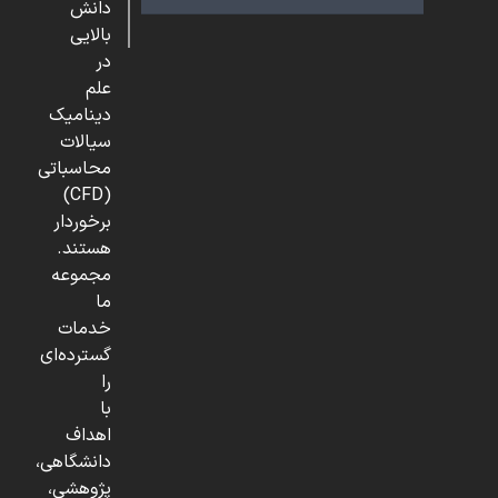
دانش
بالایی
در
علم
دینامیک
سیالات
محاسباتی
(CFD)
برخوردار
هستند.
مجموعه
ما
خدمات
گسترده‌ای
را
با
اهداف
دانشگاهی،
پژوهشی،