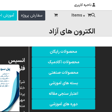
ناحیه کاربری
0 Items
سفارش پروژه
آموزش ا
الکترون های آزاد
محصولات رایگان
انسیس
محصولات آکادمیک
فلوئنت
محصولات صنعتی
شرکت
بسته های آموزشی
خلاق
اعتبار سنجی مقاله
پردازشگران
مهر،
دوره های آموزشی
متخصص