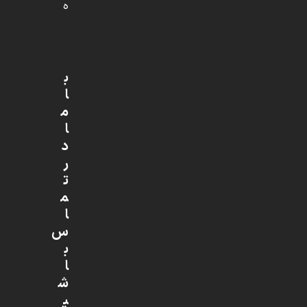
ه
ب
ا
م
ا
د
ر
ت
م
ا
س
ب
ا
ش
ی