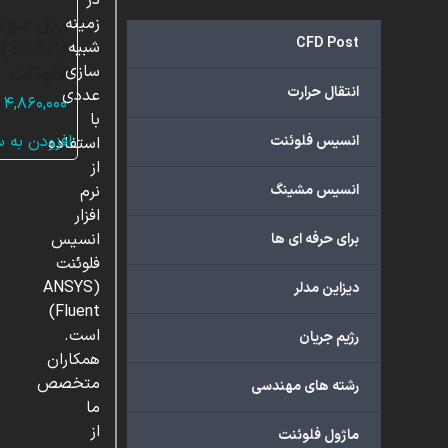
در
پیل سوخ
زمینه
CFD Post
(C
شبیه
فلوئنت
سازی
انتقال حرارت
عددی
۴,۸۶۰,۰۰۰
با
افزودن به 
انسیس فلوئنت
استفاده
از
انسیس مشینگ
نرم
افزار
انسیس
برای حرفه ای ها
فلوئنت
(ANSYS
دیزاین مدلر
Fluent)
است.
رژیم جریان
همکاران
متخصص
رشته های مهندسی
ما
از
ماژول فلوئنت