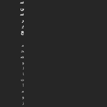
س
ی
س
ر
ی
ع
م
ح
ص
و
ل
ا
ت
آ
م
و
ز