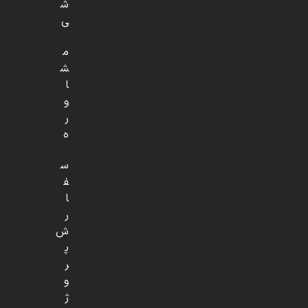
ش
ی
م
ش
ا
و
ر
ه
س
ف
ا
ر
ش
پ
ر
و
ژ