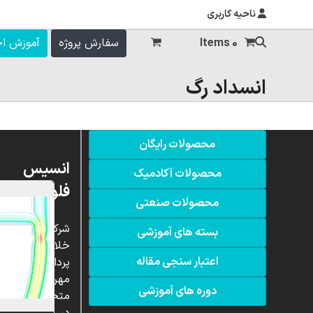
ناحیه کاربری
0 Items
سفارش پروژه
آموزش ا
انسداد رگ
محصولات رایگان
انسیس
محصولات آکادمیک
فلوئنت
محصولات صنعتی
شرکت
بسته های آموزشی
خلاق
اعتبار سنجی مقاله
پردازشگران
مهر،
دوره های آموزشی
متخصص