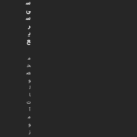
س
ی
س
ر
ی
ع
م
ح
ص
و
ل
ا
ت
آ
م
و
ز