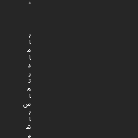
ه
ب
ا
م
ا
د
ر
ت
م
ا
س
ب
ا
ش
ی