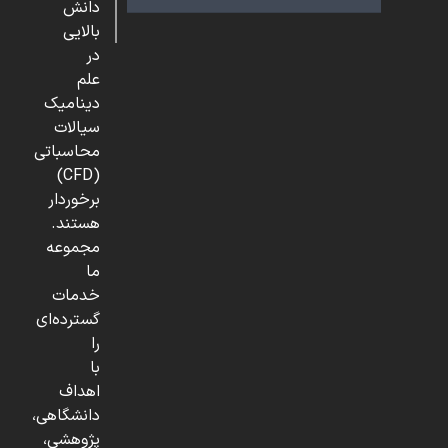
دانش
بالایی
در
علم
دینامیک
سیالات
محاسباتی
(CFD)
برخوردار
هستند.
مجموعه
ما
خدمات
گسترده‌ای
را
با
اهداف
دانشگاهی،
پژوهشی،