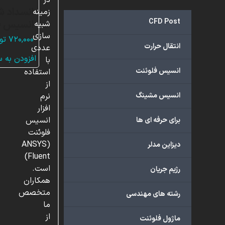
در
انسداد ش
زمینه
CFD Post
انسیس ف
شبیه
سازی
۷۲۰,۰۰۰
تو
انتقال حرارت
عددی
افزودن به 
با
انسیس فلوئنت
استفاده
از
انسیس مشینگ
نرم
افزار
انسیس
برای حرفه ای ها
فلوئنت
(ANSYS
دیزاین مدلر
Fluent)
است.
رژیم جریان
همکاران
متخصص
رشته های مهندسی
ما
از
ماژول فلوئنت