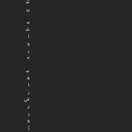
ش
ی
م
ش
ا
و
ر
ه
س
ف
ا
ر
ش
پ
ر
و
ژ