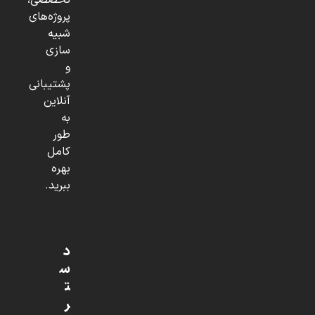
تخصصی،
پروژه‌های
شبیه
سازی
و
پشتیبانی
آنلاین
به
طور
کامل
بهره
ببرید.
د
س
ت
ر