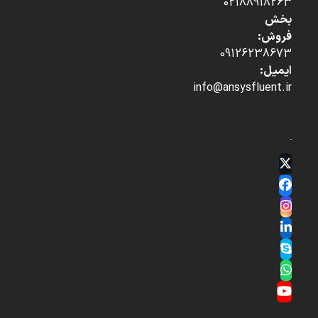
02188918263
بخش
فروش:
09126238673
ایمیل:
info@ansysfluent.ir
Twitter
(deprecated)
Facebook
Instagram
LinkedIn
Skype
Whatsapp
YouTube