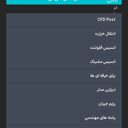
بالایی
در
علم
CFD Post
دینامیک
سیالات
انتقال حرارت
محاسباتی
(CFD)
انسیس فلوئنت
برخوردار
هستند.
مجموعه
انسیس مشینگ
ما
خدمات
برای حرفه ای ها
گسترده‌ای
را
دیزاین مدلر
با
اهداف
رژیم جریان
دانشگاهی،
پژوهشی،
رشته های مهندسی
صنعتی