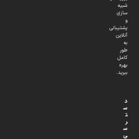
شبیه
سازی
و
پشتیبانی
آنلاین
به
طور
کامل
بهره
ببرید.
د
س
ت
ر
س
ی