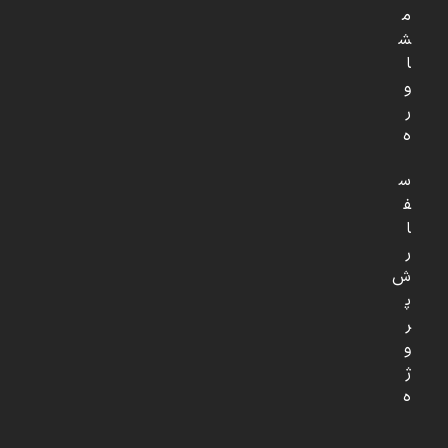
م
ش
ا
و
ر
ه
س
ف
ا
ر
ش
پ
ر
و
ژ
ه