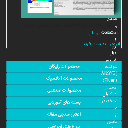
شبیه
سازی
عددی
اجکتور بخار در چرخه تبرید، اعتبارسنجی عددی
با
استفاده
۵,۰۴۰,۰۰۰
تومان
از
افزودن به سبد خرید
نرم
افزار
انسیس
محصولات رایگان
فلوئنت
(ANSYS
محصولات آکادمیک
Fluent)
است.
محصولات صنعتی
همکاران
متخصص
بسته های آموزشی
ما
اعتبار سنجی مقاله
از
دانش
دوره های آموزشی