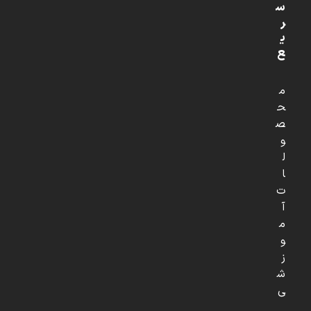
س
ر
ی
ع
م
ح
ص
و
ل
ا
ت
آ
م
و
ز
ش
ی