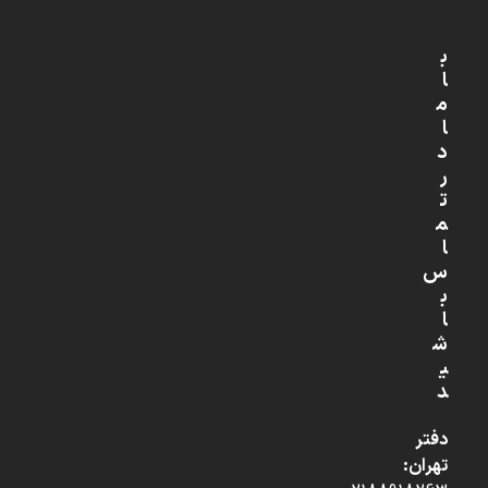
ب
ا
م
ا
د
ر
ت
م
ا
س
ب
ا
ش
ی
د
دفتر
تهران: