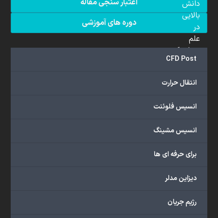
اعتبار سنجی مقاله
دانش
بالایی
دوره های آموزشی
در
علم
دینامیک
CFD Post
سیالات
محاسباتی
انتقال حرارت
(CFD)
برخوردار
انسیس فلوئنت
هستند.
مجموعه
انسیس مشینگ
ما
خدمات
برای حرفه ای ها
گسترده‌ای
را
با
دیزاین مدلر
اهداف
دانشگاهی،
رژیم جریان
پژوهشی،