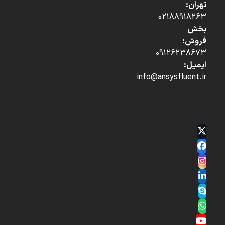
تهران:
02188918263
بخش
فروش:
09126238673
ایمیل:
info@ansysfluent.ir
Twitter
(deprecated)
Facebook
Instagram
LinkedIn
Skype
Whatsapp