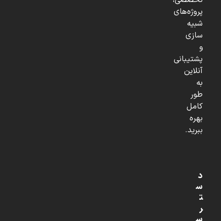
تخصصی،
پروژه‌های
شبیه
سازی
و
پشتیبانی
آنلاین
به
طور
کامل
بهره
ببرید.
د
س
ت
ر
س