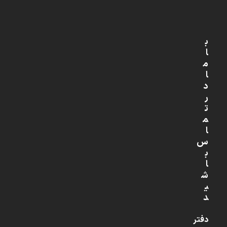
ب
ا
م
ا
د
ر
ت
م
ا
س
ب
ا
ش
ی
د
دفتر