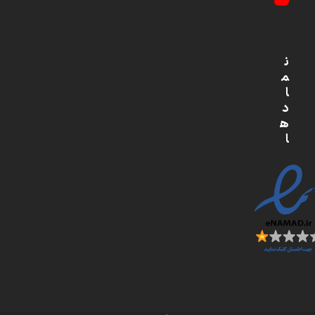
YouTube
ن
م
ا
د
ه
ا