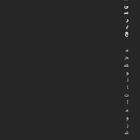
ی
س
ر
ی
ع
م
ح
ص
و
ل
ا
ت
آ
م
و
ز
ش