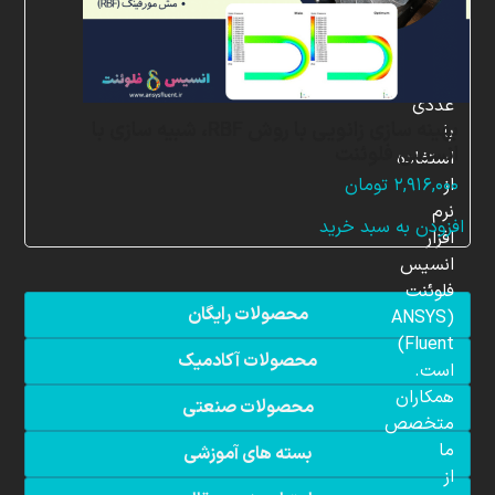
در
زمینه
شبیه
سازی
عددی
بهینه سازی زانویی با روش RBF، شبیه سازی با
با
انسیس فلوئنت
استفاده
از
۲,۹۱۶,۰۰۰
تومان
نرم
افزودن به سبد خرید
افزار
انسیس
فلوئنت
محصولات رایگان
(ANSYS
Fluent)
محصولات آکادمیک
است.
همکاران
محصولات صنعتی
متخصص
ما
بسته های آموزشی
از