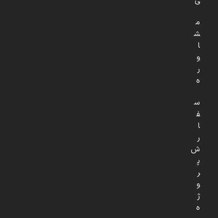
ی
م
ش
ا
و
ر
ه
س
ف
ا
ر
ش
پ
ر
و
ژ
ه