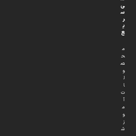
ی
س
ر
ی
ع
م
ح
ص
و
ل
ا
ت
آ
م
و
ز
ش