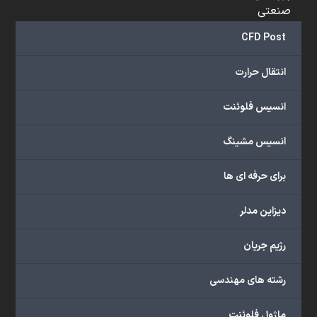
صنعتی
و
CFD Post
...
ارائه
انتقال حرارت
می‌دهد.
شما
انسیس فلوئنت
می‌توانید
از
انسیس مشینگ
خدمات
مختلف
برای حرفه ای ها
گروه
ما
دیزاین مدلر
شامل
محصولات
رژیم جریان
آموزشی،
دوره‌های
رشته های مهندسی
آموزشی،
مشاوره
ماژول فلوئنت