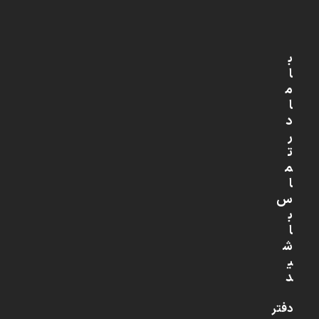
ب
ا
م
ا
د
ر
ت
م
ا
س
ب
ا
ش
ی
د
دفتر