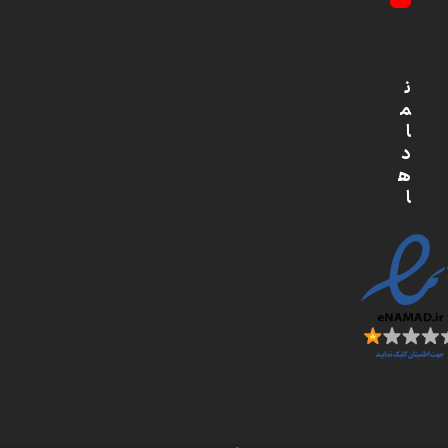
YouTube
ن
م
ا
د
ه
ا