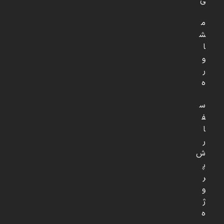
ی
م
ش
ا
و
ر
ه
س
ف
ا
ر
ش
پ
ر
و
ژ
ه