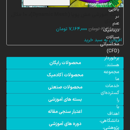
دانش
بالایی
بسته آموزشی مش پویا (Dynamic Mesh)، 10 مثال
در
کاربردی
علم
قیمت
قیمت
۲۱,۴۸۰,۰۰۰
تومان
۷,۱۶۴,۰۰۰
تومان
دینامیک
اصلی:
فعلی:
سیالات
افزودن به سبد خرید
۲۱,۴۸۰,۰۰۰ تومان
۷,۱۶۴,۰۰۰ تومان.
محاسباتی
بود.
(CFD)
برخوردار
محصولات رایگان
هستند.
مجموعه
محصولات آکادمیک
ما
خدمات
محصولات صنعتی
گسترده‌ای
بسته های آموزشی
را
با
اعتبار سنجی مقاله
اهداف
دانشگاهی،
دوره های آموزشی
پژوهشی،