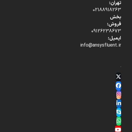
تهران:
02188918263
بخش
فروش:
09126238673
ایمیل:
info@ansysfluent.ir
Twitter
(deprecated)
Facebook
Instagram
LinkedIn
Skype
Whatsapp