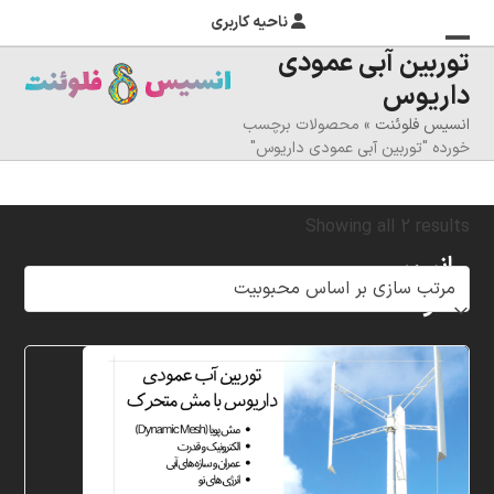
ناحیه کاربری
توربین آبی عمودی
منوی
بستن
داریوس
منوی
موبایل
انسیس فلوئنت
»
محصولات برچسب
را
موبایل
خورده "توربین آبی عمودی داریوس"
تغییر
دهید
Sorted
Showing all 2 results
انسیس
by
فلوئنت
popularity
شرکت
خلاق
پردازشگران
مهر،
متخصص