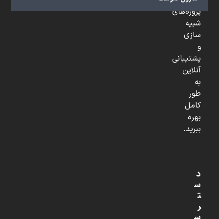
تخصصی،
پروژه‌های
شبیه
سازی
و
پشتیبانی
آنلاین
به
طور
کامل
بهره
ببرید.
د
س
ت
ر
س