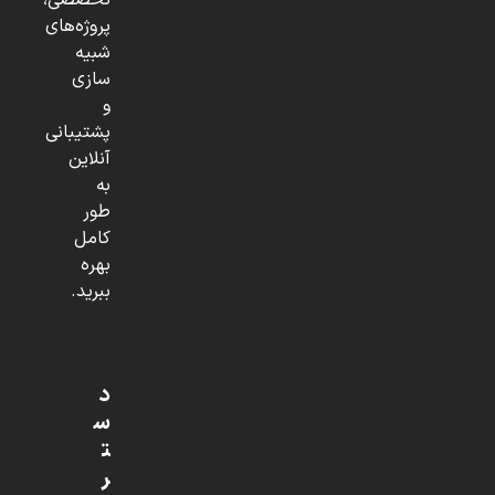
تخصصی،
پروژه‌های
شبیه
سازی
و
پشتیبانی
آنلاین
به
طور
کامل
بهره
ببرید.
د
س
ت
ر