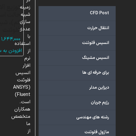
در
توزیع آلا
زمینه
CFD Post
حالت است
شبیه
کم)، شبی
سازی
انتقال حرارت
عددی
فلوئنت
با
۱,۶۴۴,۰۰۰
انسیس فلوئنت
استفاده
افزودن به 
از
انسیس مشینگ
نرم
افزار
انسیس
برای حرفه ای ها
فلوئنت
(ANSYS
دیزاین مدلر
Fluent)
است.
رژیم جریان
همکاران
متخصص
رشته های مهندسی
ما
از
ماژول فلوئنت