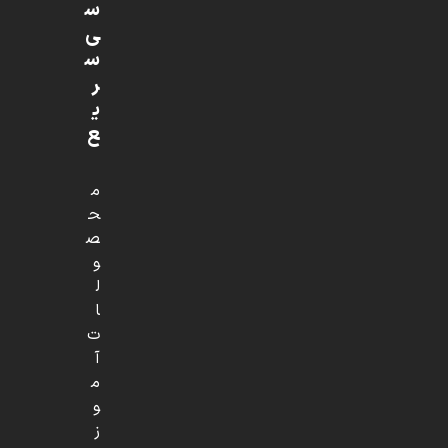
س
ی
س
ر
ی
ع
م
ح
ص
و
ل
ا
ت
آ
م
و
ز