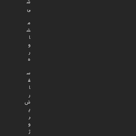
ش
ی
م
ش
ا
و
ر
ه
س
ف
ا
ر
ش
پ
ر
و
ژ