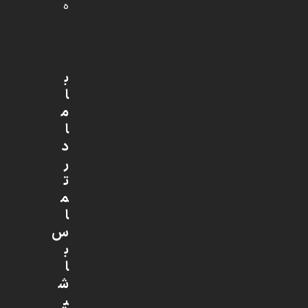
ه
ب
ا
م
ا
د
ر
ت
م
ا
س
ب
ا
ش
ی