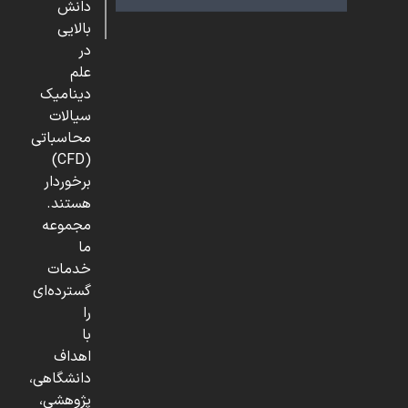
دانش
بالایی
در
علم
دینامیک
سیالات
محاسباتی
(CFD)
برخوردار
هستند.
مجموعه
ما
خدمات
گسترده‌ای
را
با
اهداف
دانشگاهی،
پژوهشی،