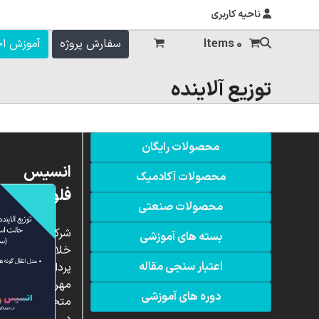
ناحیه کاربری
0 Items
سفارش پروژه
آموزش ا
توزیع آلاینده
محصولات رایگان
انسیس
محصولات آکادمیک
فلوئنت
محصولات صنعتی
شرکت
بسته های آموزشی
خلاق
اعتبار سنجی مقاله
پردازشگران
مهر،
دوره های آموزشی
متخصص