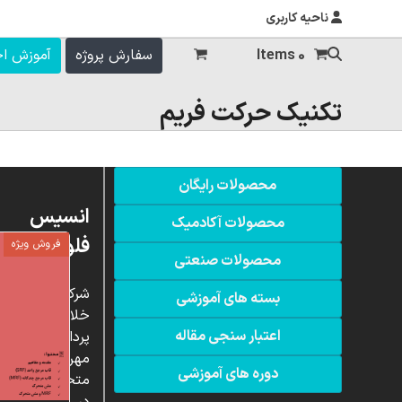
ناحیه کاربری
0 Items
سفارش پروژه
آموزش ا
تکنیک حرکت فریم
محصولات رایگان
انسیس
محصولات آکادمیک
فلوئنت
فروش ویژه
محصولات صنعتی
شرکت
بسته های آموزشی
خلاق
اعتبار سنجی مقاله
پردازشگران
مهر،
دوره های آموزشی
متخصص