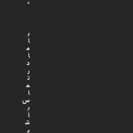
ه
ب
ا
م
ا
د
ر
ت
م
ا
س
ب
ا
ش
ی