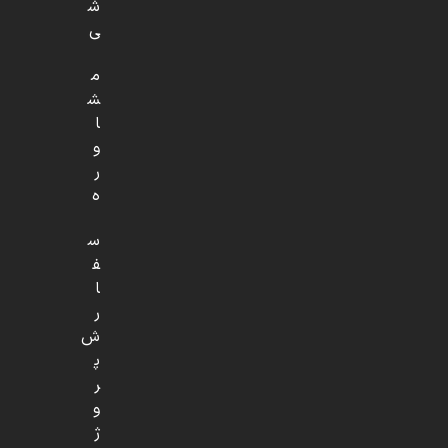
ش
ی
م
ش
ا
و
ر
ه
س
ف
ا
ر
ش
پ
ر
و
ژ