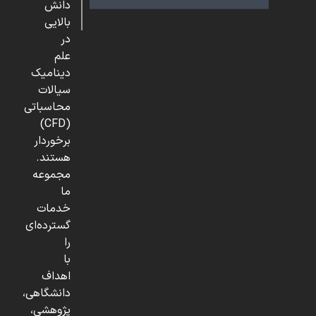
دانش
بالایی
در
علم
دینامیک
سیالات
محاسباتی
(CFD)
برخوردار
هستند.
مجموعه
ما
خدمات
گسترده‌ای
را
با
اهداف
دانشگاهی،
پژوهشی،