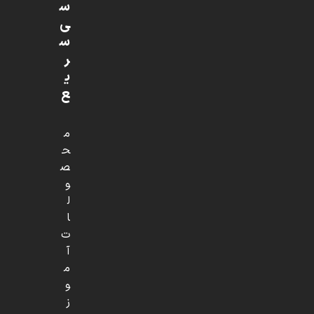
س
ی
س
ر
ی
ع
م
ح
ص
و
ل
ا
ت
آ
م
و
ز