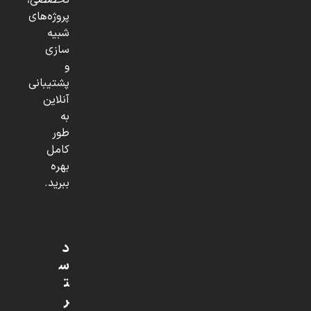
تخصصی،
پروژه‌های
شبیه
سازی
و
پشتیبانی
آنلاین
به
طور
کامل
بهره
ببرید.
د
س
ت
ر