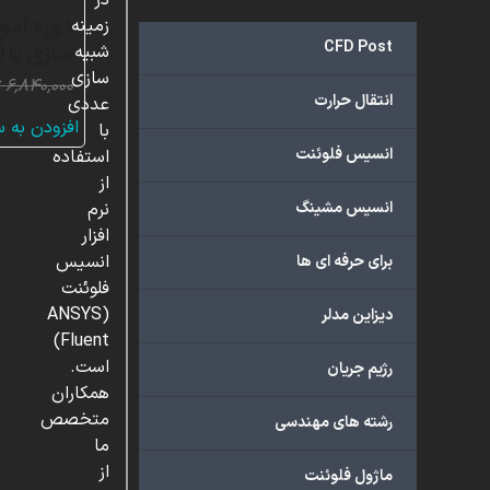
در
دوره آمو
زمینه
CFD Post
سازی با 
شبیه
سازی
۶,۸۴۰,۰۰۰
ت
انتقال حرارت
عددی
افزودن به 
با
انسیس فلوئنت
استفاده
از
انسیس مشینگ
نرم
افزار
انسیس
برای حرفه ای ها
فلوئنت
(ANSYS
دیزاین مدلر
Fluent)
است.
رژیم جریان
همکاران
متخصص
رشته های مهندسی
ما
از
ماژول فلوئنت