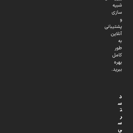
شبیه
سازی
و
پشتیبانی
آنلاین
به
طور
کامل
بهره
ببرید.
د
س
ت
ر
س
ی