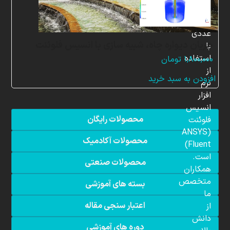
شبیه
سازی
عددی
جریان دیواره چاه، شبیه سازی با انسیس فلوئنت
با
استفاده
۱,۸۰۰,۰۰۰
تومان
از
افزودن به سبد خرید
نرم
افزار
انسیس
محصولات رایگان
فلوئنت
(ANSYS
محصولات آکادمیک
Fluent)
است.
محصولات صنعتی
همکاران
متخصص
بسته های آموزشی
ما
اعتبار سنجی مقاله
از
دانش
دوره های آموزشی