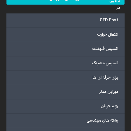
بالایی
در
علم
CFD Post
دینامیک
سیالات
انتقال حرارت
محاسباتی
(CFD)
انسیس فلوئنت
برخوردار
هستند.
مجموعه
انسیس مشینگ
ما
خدمات
برای حرفه ای ها
گسترده‌ای
را
دیزاین مدلر
با
اهداف
رژیم جریان
دانشگاهی،
پژوهشی،
رشته های مهندسی
صنعتی