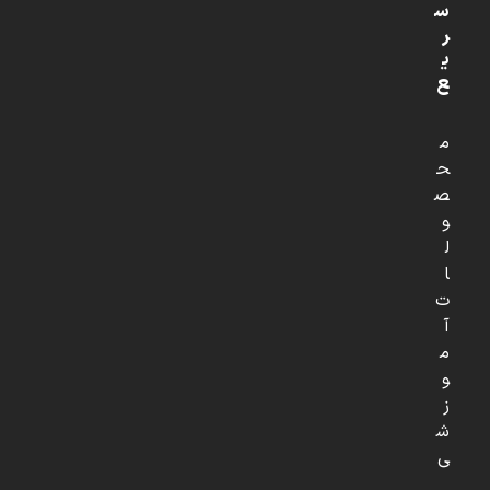
س
ر
ی
ع
م
ح
ص
و
ل
ا
ت
آ
م
و
ز
ش
ی