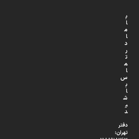
ب
ا
م
ا
د
ر
ت
م
ا
س
ب
ا
ش
ی
د
دفتر
تهران: