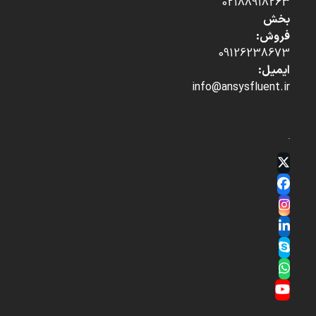
02188918263
بخش
فروش:
09126238673
ایمیل:
info@ansysfluent.ir
Twitter
(deprecated)
Facebook
Instagram
LinkedIn
Skype
Whatsapp
YouTube