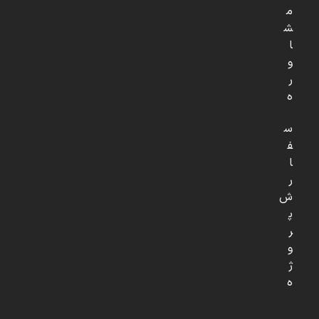
م
ش
ا
و
ر
ه
س
ف
ا
ر
ش
پ
ر
و
ژ
ه