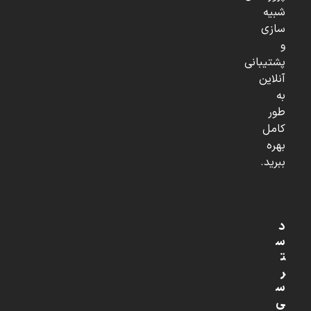
شبیه
سازی
و
پشتیبانی
آنلاین
به
طور
کامل
بهره
ببرید.
د
س
ت
ر
س
ی