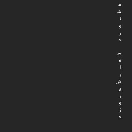
م
ش
ا
و
ر
ه
س
ف
ا
ر
ش
پ
ر
و
ژ
ه