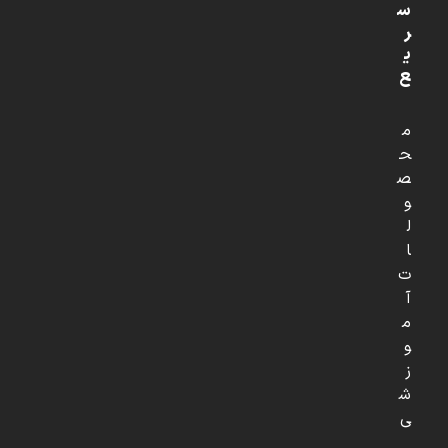
س
ر
ی
ع
م
ح
ص
و
ل
ا
ت
آ
م
و
ز
ش
ی