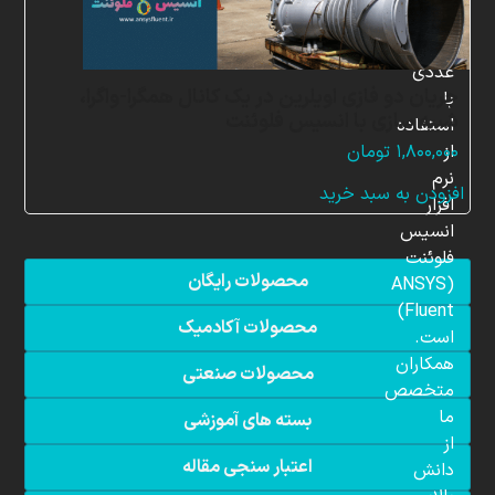
شبیه
سازی
عددی
جریان دو فازی اویلرین در یک کانال همگرا-واگرا،
با
شبیه سازی با انسیس فلوئنت
استفاده
از
۱,۸۰۰,۰۰۰
تومان
نرم
افزودن به سبد خرید
افزار
انسیس
فلوئنت
محصولات رایگان
(ANSYS
Fluent)
محصولات آکادمیک
است.
همکاران
محصولات صنعتی
متخصص
ما
بسته های آموزشی
از
اعتبار سنجی مقاله
دانش