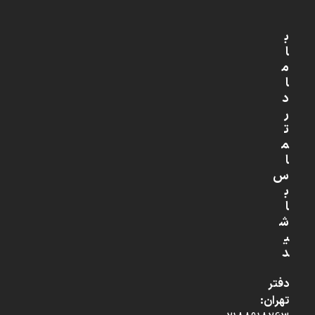
ب
ا
م
ا
د
ر
ت
م
ا
س
ب
ا
ش
ی
د
دفتر
تهران: