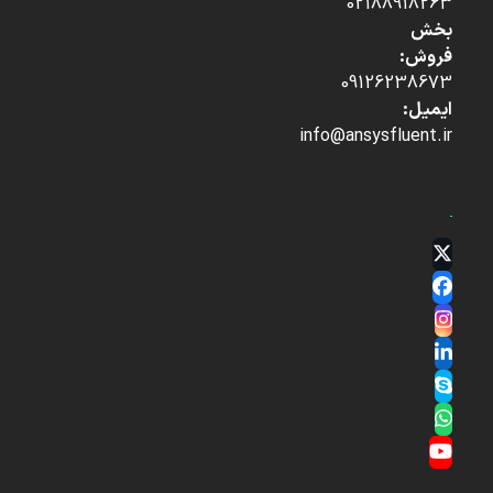
02188918263
بخش
فروش:
09126238673
ایمیل:
info@ansysfluent.ir
Twitter
(deprecated)
Facebook
Instagram
LinkedIn
Skype
Whatsapp
YouTube