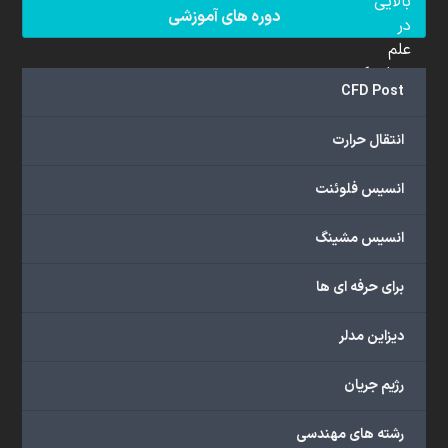
بالایی
دوره های آموزشی
در
علم
دینامیک
CFD Post
سیالات
محاسباتی
انتقال حرارت
(CFD)
برخوردار
انسیس فلوئنت
هستند.
مجموعه
انسیس مشینگ
ما
خدمات
برای حرفه ای ها
گسترده‌ای
را
با
دیزاین مدلر
اهداف
دانشگاهی،
رژیم جریان
پژوهشی،
صنعتی
رشته های مهندسی