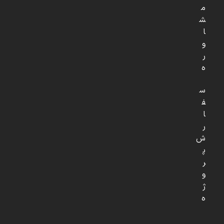
م
ش
ا
و
ر
ه
س
ف
ا
ر
ش
پ
ر
و
ژ
ه