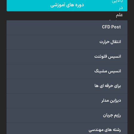
بالایی
دوره های آموزشی
در
علم
دینامیک
CFD Post
سیالات
محاسباتی
انتقال حرارت
(CFD)
برخوردار
انسیس فلوئنت
هستند.
مجموعه
انسیس مشینگ
ما
خدمات
برای حرفه ای ها
گسترده‌ای
را
با
دیزاین مدلر
اهداف
دانشگاهی،
رژیم جریان
پژوهشی،
صنعتی
رشته های مهندسی