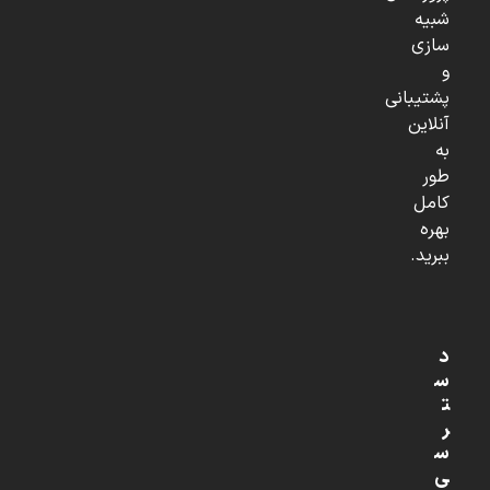
شبیه
سازی
و
پشتیبانی
آنلاین
به
طور
کامل
بهره
ببرید.
د
س
ت
ر
س
ی