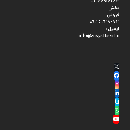
02188918263
بخش
فروش:
09126238673
ایمیل:
info@ansysfluent.ir
Twitter
(deprecated)
Facebook
Instagram
LinkedIn
Skype
Whatsapp
YouTube