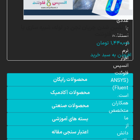
شبیه
سازی
عددی
ته نشین شدن جریان لجن در لوله، شبیه سازی با
با
انسیس فلوئنت
استفاده
از
۱,۴۴۰,۰۰۰
تومان
نرم
افزودن به سبد خرید
افزار
انسیس
فلوئنت
محصولات رایگان
(ANSYS
Fluent)
محصولات آکادمیک
است.
همکاران
محصولات صنعتی
متخصص
ما
بسته های آموزشی
از
اعتبار سنجی مقاله
دانش