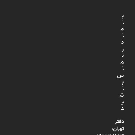
ب
ا
م
ا
د
ر
ت
م
ا
س
ب
ا
ش
ی
د
دفتر
تهران: