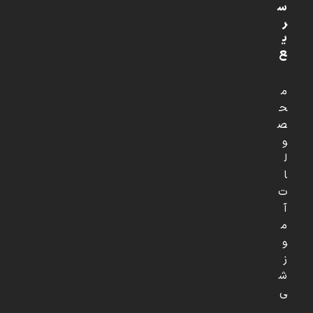
س
ر
ی
ع
م
ح
ص
و
ل
ا
ت
آ
م
و
ز
ش
ی