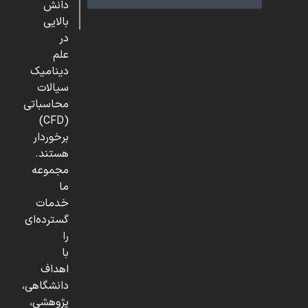
دانش
بالایی
در
علم
دینامیک
سیالات
محاسباتی
(CFD)
برخوردار
هستند.
مجموعه
ما
خدمات
گسترده‌ای
را
با
اهداف
دانشگاهی،
پژوهشی،