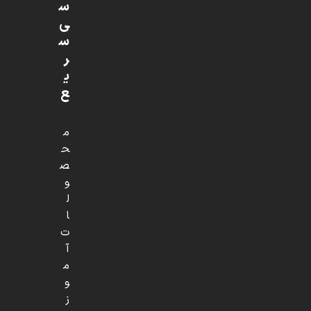
س
ی
س
ر
ی
ع
م
ح
ص
و
ل
ا
ت
آ
م
و
ز