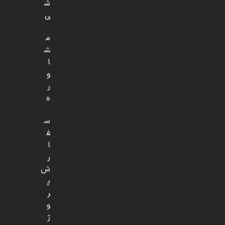
ش
ی
م
ش
ا
و
ر
ه
س
ف
ا
ر
ش
پ
ر
و
ژ