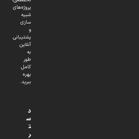
تخصصی،
پروژه‌های
شبیه
سازی
و
پشتیبانی
آنلاین
به
طور
کامل
بهره
ببرید.
د
س
ت
ر