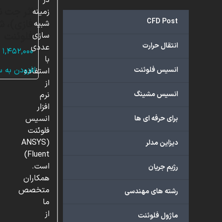
در
اثر جت ن
زمینه
CFD Post
فازی)، ش
شبیه
فلوئنت
سازی
انتقال حرارت
عددی
۱,۴۵۲,۰۰۰
با
افزودن به 
انسیس فلوئنت
استفاده
از
انسیس مشینگ
نرم
افزار
انسیس
برای حرفه ای ها
فلوئنت
(ANSYS
دیزاین مدلر
Fluent)
است.
رژیم جریان
همکاران
متخصص
رشته های مهندسی
ما
از
ماژول فلوئنت