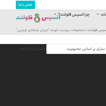
تماس با ما
ات
چرا انسیس فلوئنت؟
سیس فلوئنت
»
محصولات برچسب خورده "جریان چندفازی اویلرین"
نمایش یک نتیجه