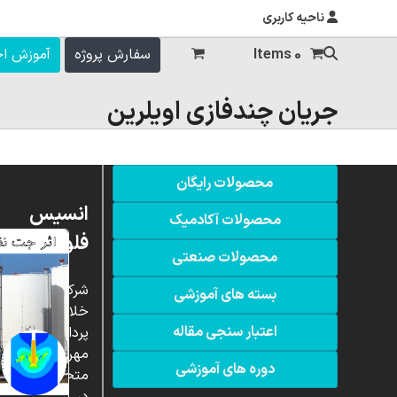
ناحیه کاربری
0 Items
سفارش پروژه
آموزش ا
جریان چندفازی اویلرین
محصولات رایگان
انسیس
محصولات آکادمیک
فلوئنت
محصولات صنعتی
شرکت
بسته های آموزشی
خلاق
اعتبار سنجی مقاله
پردازشگران
مهر،
دوره های آموزشی
متخصص