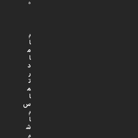
ه
ب
ا
م
ا
د
ر
ت
م
ا
س
ب
ا
ش
ی