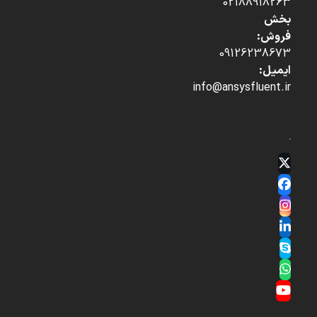
02188918263
بخش
فروش:
09126238673
ایمیل:
info@ansysfluent.ir
Twitter
(deprecated)
Facebook
Instagram
LinkedIn
Skype
Whatsapp
YouTube