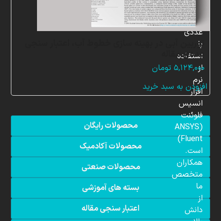
شبیه
سازی
عددی
توربین آبی در بهینه سازی خطوط آب، اعتبار سنجی
با
عددی مقاله
استفاده
از
۵,۱۲۴,۰۰۰
تومان
نرم
افزودن به سبد خرید
افزار
انسیس
فلوئنت
محصولات رایگان
(ANSYS
Fluent)
محصولات آکادمیک
است.
همکاران
محصولات صنعتی
متخصص
ما
بسته های آموزشی
از
اعتبار سنجی مقاله
دانش