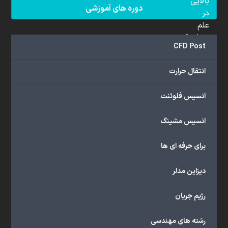
بالایی
دوره های آموزشی
در
علم
دینامیک
CFD Post
سیالات
محاسباتی
انتقال حرارت
(CFD)
برخوردار
انسیس فلوئنت
هستند.
مجموعه
انسیس مشینگ
ما
خدمات
برای حرفه ای ها
گسترده‌ای
را
با
دیزاین مدلر
اهداف
دانشگاهی،
رژیم جریان
پژوهشی،
صنعتی
رشته های مهندسی