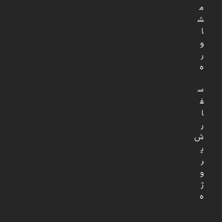
م
ش
ا
و
ر
ه
س
ف
ا
ر
ش
پ
ر
و
ژ
ه