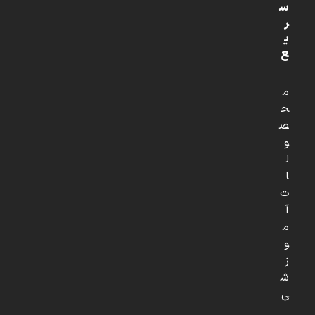
س
ر
ی
ع
م
ح
ص
و
ل
ا
ت
آ
م
و
ز
ش
ی