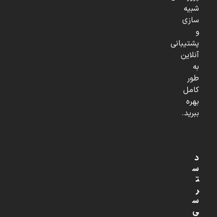
شبیه
سازی
و
پشتیبانی
آنلاین
به
طور
کامل
بهره
ببرید.
د
س
ت
ر
س
ی