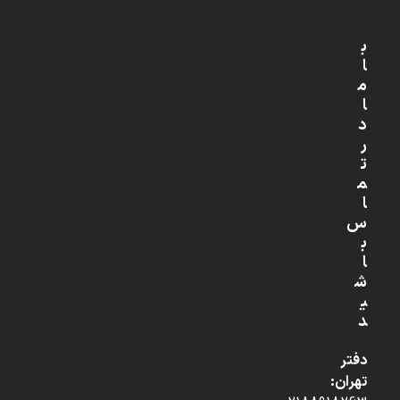
ب
ا
م
ا
د
ر
ت
م
ا
س
ب
ا
ش
ی
د
دفتر
تهران: