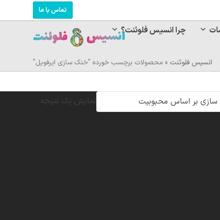
تماس با ما
ات
چرا انسیس فلوئنت؟
انسیس فلوئنت
»
محصولات برچسب خورده "خنک سازی ایرفویل"
نمایش یک نتیجه