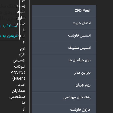
در
خنک ساز
زمینه
CFD Post
ورودی ها
شبیه
سازی با 
سازی
انتقال حرارت
عددی
۱,۰۹۲,۰۰۰
ت
با
افزودن به 
انسیس فلوئنت
استفاده
از
انسیس مشینگ
نرم
افزار
انسیس
برای حرفه ای ها
فلوئنت
(ANSYS
دیزاین مدلر
Fluent)
است.
رژیم جریان
همکاران
متخصص
رشته های مهندسی
ما
از
ماژول فلوئنت