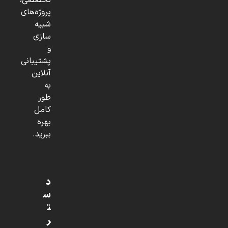
تخصصی،
پروژه‌های
شبیه
سازی
و
پشتیبانی
آنلاین
به
طور
کامل
بهره
ببرید.
د
س
ت
ر