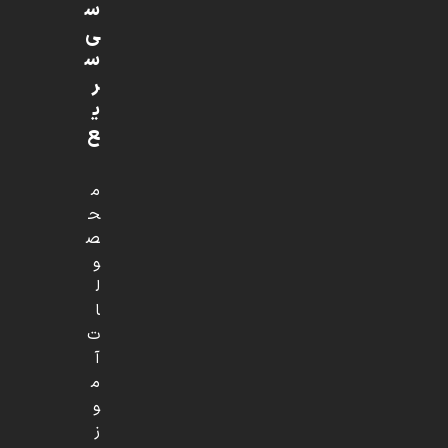
س
ی
س
ر
ی
ع
م
ح
ص
و
ل
ا
ت
آ
م
و
ز