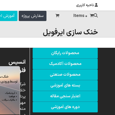
ناحیه کاربری
0 Items
سفارش پروژه
آموزش ا
خنک سازی ایرفویل
محصولات رایگان
انسیس
محصولات آکادمیک
فلوئنت
محصولات صنعتی
شرکت
بسته های آموزشی
خلاق
اعتبار سنجی مقاله
پردازشگران
مهر،
دوره های آموزشی
متخصص