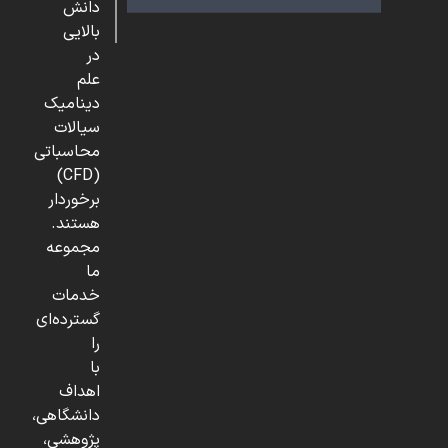
دانش
بالایی
در
علم
دینامیک
سیالات
محاسباتی
(CFD)
برخوردار
هستند.
مجموعه
ما
خدمات
گسترده‌ای
را
با
اهداف
دانشگاهی،
پژوهشی،