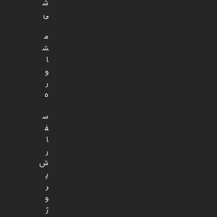
ش
ی
م
ش
ا
و
ر
ه
س
ف
ا
ر
ش
پ
ر
و
ژ