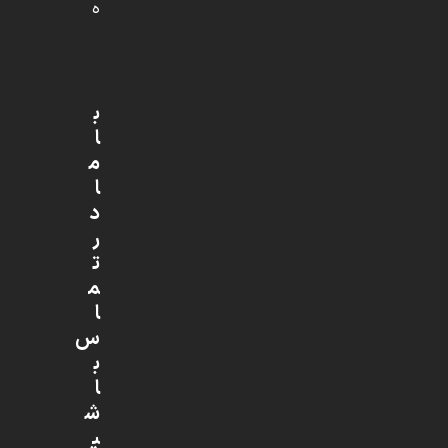
ه
ب
ا
م
ا
د
ر
ت
م
ا
س
ب
ا
ش
ی