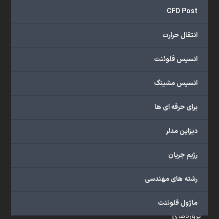
و
CFD Post
...
ارائه
انتقال حرارت
می‌دهد.
شما
انسیس فلوئنت
می‌توانید
از
انسیس مشینگ
خدمات
مختلف
برای حرفه ای ها
گروه
ما
دیزاین مدلر
شامل
محصولات
رژیم جریان
آموزشی،
دوره‌های
رشته های مهندسی
آموزشی،
مشاوره
ماژول فلوئنت
تخصصی،
پروژه‌های