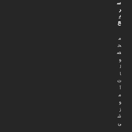
س
ر
ی
ع
م
ح
ص
و
ل
ا
ت
آ
م
و
ز
ش
ی