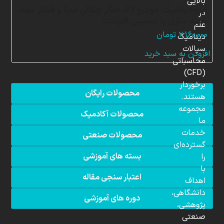
بالایی
آیرودینامیک خودرو F1، حلگر چگالی مبنا و فشار مبنا،
در
شبیه سازی با انسیس فلوئنت
علم
۲,۱۶۰,۰۰۰
تومان
دینامیک
سیالات
افزودن به سبد خرید
محاسباتی
(CFD)
برخوردار
محصولات رایگان
هستند.
مجموعه
محصولات آکادمیک
ما
خدمات
محصولات صنعتی
گسترده‌ای
بسته های آموزشی
را
با
اعتبار سنجی مقاله
اهداف
دانشگاهی،
دوره های آموزشی
پژوهشی،
صنعتی