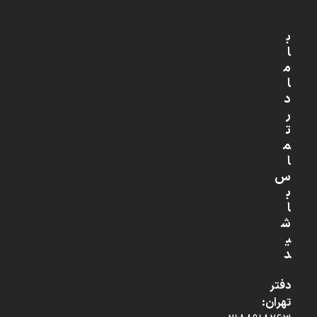
ب
ا
م
ا
د
ر
ت
م
ا
س
ب
ا
ش
ی
د
دفتر
تهران: