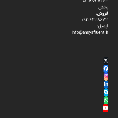
02188918263
بخش
فروش:
09126238673
ایمیل:
info@ansysfluent.ir
Twitter
(deprecated)
Facebook
Instagram
LinkedIn
Skype
Whatsapp
YouTube