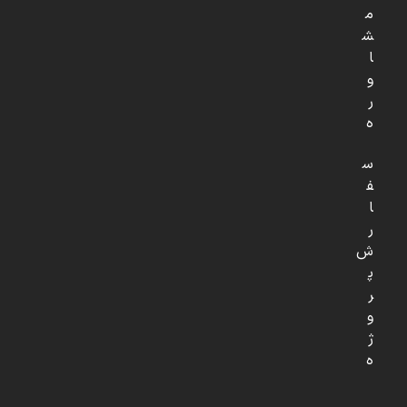
م
ش
ا
و
ر
ه
س
ف
ا
ر
ش
پ
ر
و
ژ
ه