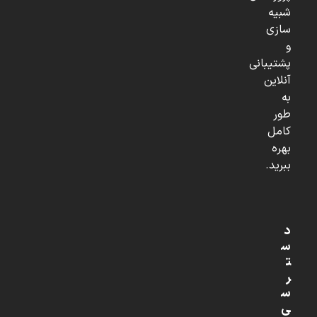
شبیه
سازی
و
پشتیبانی
آنلاین
به
طور
کامل
بهره
ببرید.
د
س
ت
ر
س
ی