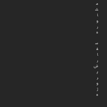
م
ش
ا
و
ر
ه
س
ف
ا
ر
ش
پ
ر
و
ژ
ه