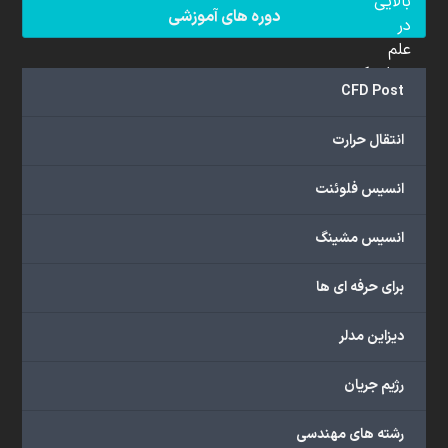
بالایی
دوره های آموزشی
در
علم
دینامیک
CFD Post
سیالات
محاسباتی
انتقال حرارت
(CFD)
برخوردار
انسیس فلوئنت
هستند.
مجموعه
انسیس مشینگ
ما
خدمات
برای حرفه ای ها
گسترده‌ای
را
با
دیزاین مدلر
اهداف
دانشگاهی،
رژیم جریان
پژوهشی،
صنعتی
رشته های مهندسی