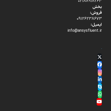
02188918263
بخش
فروش:
09126238673
ایمیل:
info@ansysfluent.ir
Twitter
(deprecated)
Facebook
Instagram
LinkedIn
Skype
Whatsapp
YouTube