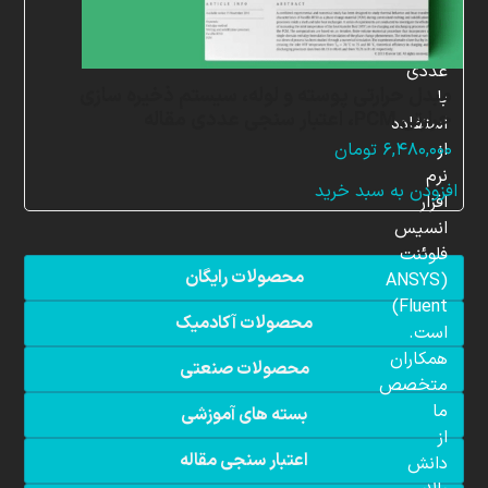
شبیه
سازی
عددی
مبدل حرارتی پوسته و لوله، سیستم ذخیره سازی
با
حرارتی PCM، اعتبار سنجی عددی مقاله
استفاده
از
۶,۴۸۰,۰۰۰
تومان
نرم
افزودن به سبد خرید
افزار
انسیس
فلوئنت
محصولات رایگان
(ANSYS
Fluent)
محصولات آکادمیک
است.
همکاران
محصولات صنعتی
متخصص
ما
بسته های آموزشی
از
اعتبار سنجی مقاله
دانش