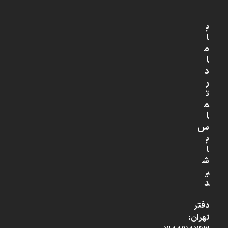
ب
ا
م
ا
د
ر
ت
م
ا
س
ب
ا
ش
ی
د
دفتر
تهران: