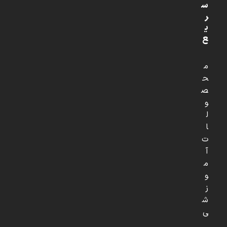
س
ر
ی
ع
م
ح
ص
و
ل
ا
ت
آ
م
و
ز
ش
ی