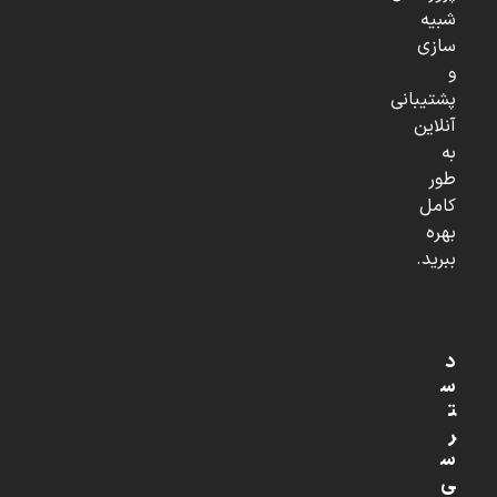
شبیه
سازی
و
پشتیبانی
آنلاین
به
طور
کامل
بهره
ببرید.
د
س
ت
ر
س
ی