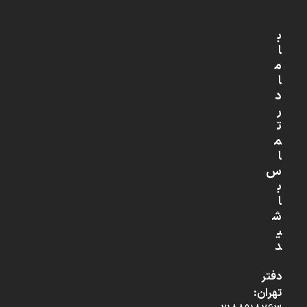
ب
ا
م
ا
د
ر
ت
م
ا
س
ب
ا
ش
ی
د
دفتر
تهران: