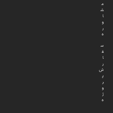
م
ش
ا
و
ر
ه
س
ف
ا
ر
ش
پ
ر
و
ژ
ه