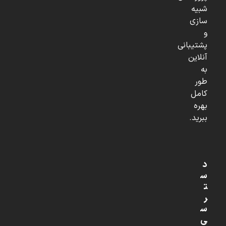
شبیه
سازی
و
پشتیبانی
آنلاین
به
طور
کامل
بهره
ببرید.
د
س
ت
ر
س
ی