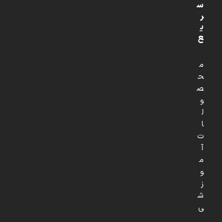
س
ر
ی
ع
م
ح
ص
و
ل
ا
ت
آ
م
و
ز
ش
ی