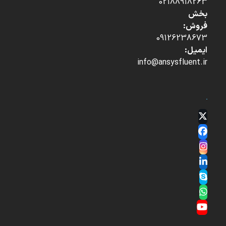
02188918263
بخش
فروش:
09126238673
ایمیل:
info@ansysfluent.ir
Twitter
(deprecated)
Facebook
Instagram
LinkedIn
Skype
Whatsapp
YouTube