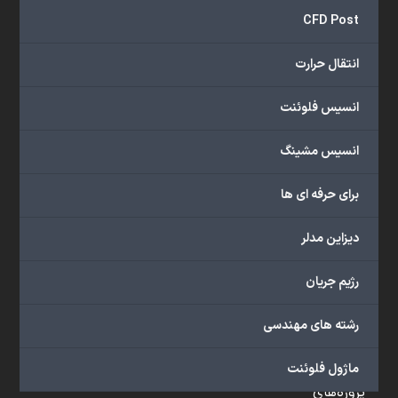
و
CFD Post
...
ارائه
انتقال حرارت
می‌دهد.
شما
انسیس فلوئنت
می‌توانید
از
انسیس مشینگ
خدمات
مختلف
برای حرفه ای ها
گروه
ما
دیزاین مدلر
شامل
محصولات
رژیم جریان
آموزشی،
دوره‌های
رشته های مهندسی
آموزشی،
مشاوره
ماژول فلوئنت
تخصصی،
پروژه‌های