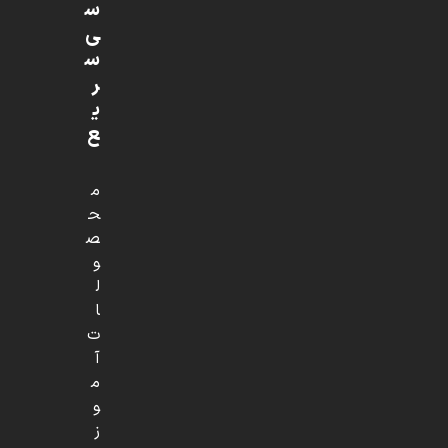
س
ی
س
ر
ی
ع
م
ح
ص
و
ل
ا
ت
آ
م
و
ز