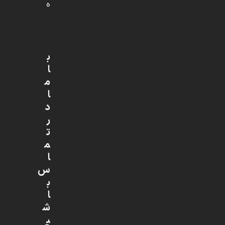
ه
ب
ا
م
ا
د
ر
ت
م
ا
س
ب
ا
ش
ی