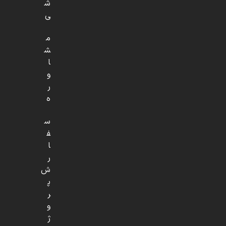
ش
ی
م
ش
ا
و
ر
ه
س
ف
ا
ر
ش
پ
ر
و
ژ