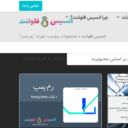
تماس با ما
ات
چرا انسیس فلوئنت؟
انسیس فلوئنت
»
محصولات برچسب خورده "رم پمپ"
Sorted
Showing all 3 results
by
popularity