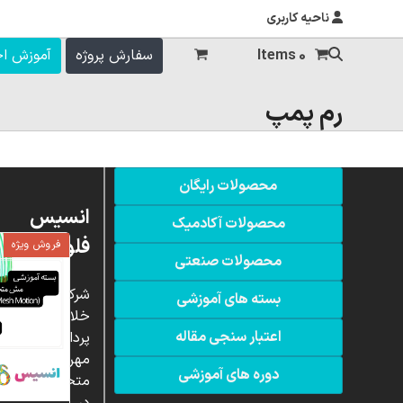
ناحیه کاربری
0 Items
سفارش پروژه
آموزش ا
رم پمپ
محصولات رایگان
انسیس
محصولات آکادمیک
فلوئنت
فروش ویژه
محصولات صنعتی
شرکت
بسته های آموزشی
خلاق
اعتبار سنجی مقاله
پردازشگران
مهر،
دوره های آموزشی
متخصص