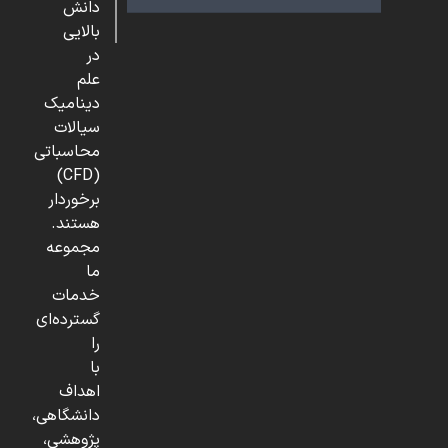
دانش
بالایی
در
علم
دینامیک
سیالات
محاسباتی
(CFD)
برخوردار
هستند.
مجموعه
ما
خدمات
گسترده‌ای
را
با
اهداف
دانشگاهی،
پژوهشی،