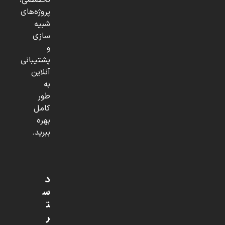
تخصصی،
پروژه‌های
شبیه
سازی
و
پشتیبانی
آنلاین
به
طور
کامل
بهره
ببرید.
د
س
ت
ر