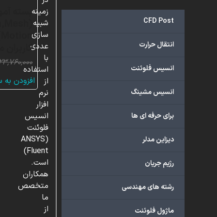
در
بسته آم
زمینه
CFD Post
h,Mesh
شبیه
سازی
انتقال حرارت
عددی
کاربران 
با
۲۳,۷۶۰,۰۰۰
انسیس فلوئنت
استفاده
افزودن به 
از
انسیس مشینگ
نرم
افزار
انسیس
برای حرفه ای ها
فلوئنت
(ANSYS
دیزاین مدلر
Fluent)
است.
رژیم جریان
همکاران
متخصص
رشته های مهندسی
ما
از
ماژول فلوئنت