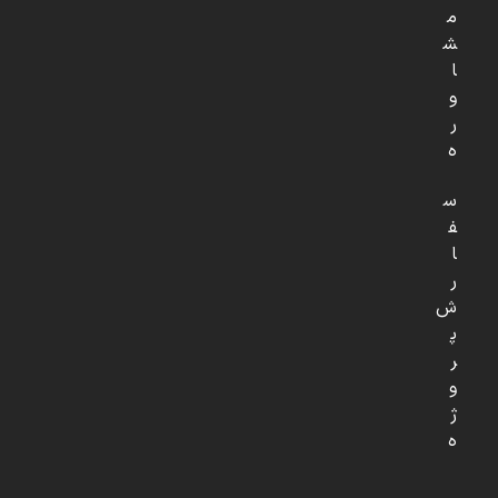
م
ش
ا
و
ر
ه
س
ف
ا
ر
ش
پ
ر
و
ژ
ه