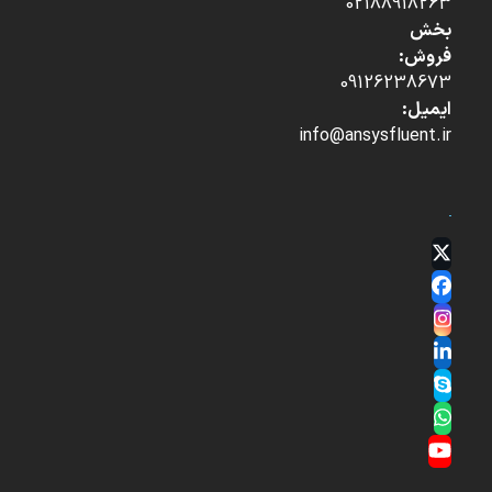
02188918263
بخش
فروش:
09126238673
ایمیل:
info@ansysfluent.ir
Twitter
(deprecated)
Facebook
Instagram
LinkedIn
Skype
Whatsapp
YouTube