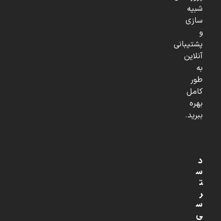
شبیه
سازی
و
پشتیبانی
آنلاین
به
طور
کامل
بهره
ببرید.
د
س
ت
ر
س
ی