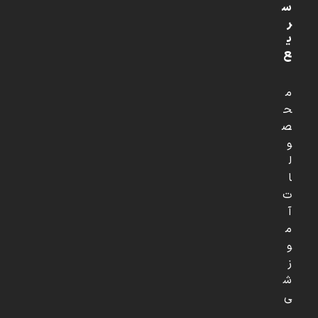
س
ر
ی
ع
م
ح
ص
و
ل
ا
ت
آ
م
و
ز
ش
ی