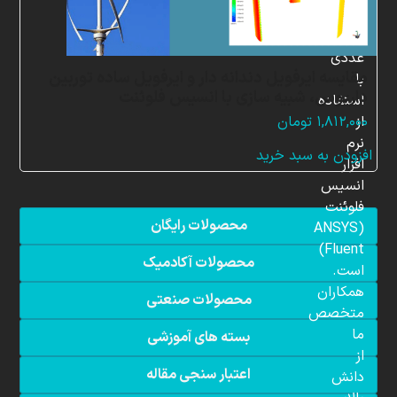
شبیه
سازی
عددی
مقایسه ایرفویل دندانه دار و ایرفویل ساده توربین
با
داریوس، شبیه سازی با انسیس فلوئنت
استفاده
از
۱,۸۱۲,۰۰۰
تومان
نرم
افزودن به سبد خرید
افزار
انسیس
فلوئنت
محصولات رایگان
(ANSYS
Fluent)
محصولات آکادمیک
است.
همکاران
محصولات صنعتی
متخصص
ما
بسته های آموزشی
از
اعتبار سنجی مقاله
دانش