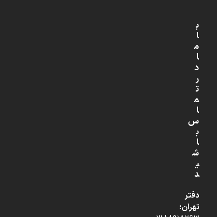
ب
ا
م
ا
د
ر
ت
م
ا
س
ب
ا
ش
ی
د
دفتر
تهران: