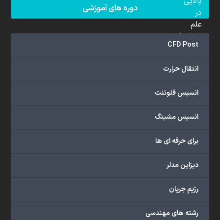
بالایی
دوره های آموزشی
در
علم
دینامیک
CFD Post
سیالات
محاسباتی
انتقال حرارت
(CFD)
برخوردار
انسیس فلوئنت
هستند.
مجموعه
انسیس مشینگ
ما
خدمات
برای حرفه ای ها
گسترده‌ای
را
با
دیزاین مدلر
اهداف
دانشگاهی،
رژیم جریان
پژوهشی،
صنعتی
رشته های مهندسی