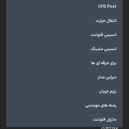
و
CFD Post
...
ارائه
انتقال حرارت
می‌دهد.
شما
انسیس فلوئنت
می‌توانید
از
انسیس مشینگ
خدمات
مختلف
برای حرفه ای ها
گروه
ما
دیزاین مدلر
شامل
محصولات
رژیم جریان
آموزشی،
دوره‌های
رشته های مهندسی
آموزشی،
مشاوره
ماژول فلوئنت
تخصصی،
پروژه‌های