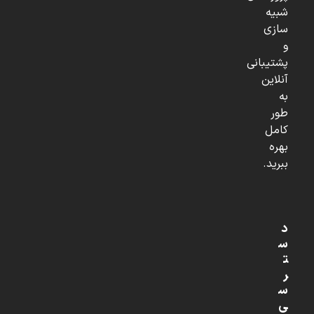
شبیه
سازی
و
پشتیبانی
آنلاین
به
طور
کامل
بهره
ببرید.
د
س
ت
ر
س
ی