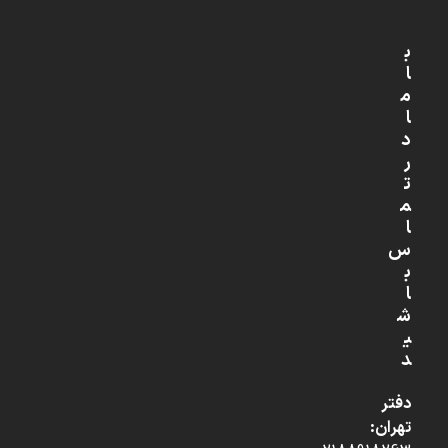
ب
ا
م
ا
د
ر
ت
م
ا
س
ب
ا
ش
ی
د
دفتر
تهران: