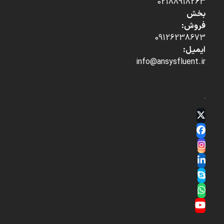
02188918263
بخش
فروش:
09126238673
ایمیل:
info@ansysfluent.ir
Twitter
(deprecated)
Facebook
Instagram
LinkedIn
Skype
Whatsapp
YouTube