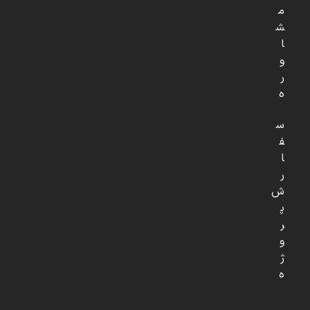
م
ش
ا
و
ر
ه
س
ف
ا
ر
ش
پ
ر
و
ژ
ه