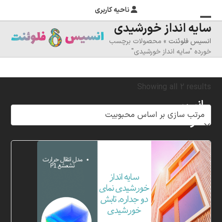
ناحیه کاربری
سایه انداز خورشیدی
منوی
بستن
انسیس فلوئنت
»
محصولات برچسب
منوی
موبایل
خورده "سایه انداز خورشیدی"
را
موبایل
تغییر
Sorted
Showing all 2 results
دهید
انسیس
by
فلوئنت
popularity
شرکت
خلاق
پردازشگران
مهر،
متخصص
در
زمینه