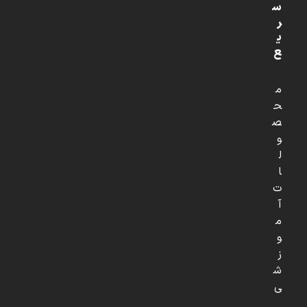
س
ر
ی
ع
م
ح
ص
و
ل
ا
ت
آ
م
و
ز
ش
ی