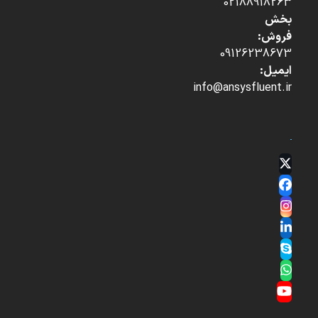
02188918263
بخش
فروش:
09126238673
ایمیل:
info@ansysfluent.ir
Twitter
(deprecated)
Facebook
Instagram
LinkedIn
Skype
Whatsapp
YouTube