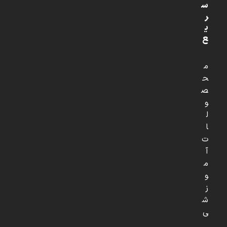
س
ر
ی
ع
م
ح
ص
و
ل
ا
ت
آ
م
و
ز
ش
ی