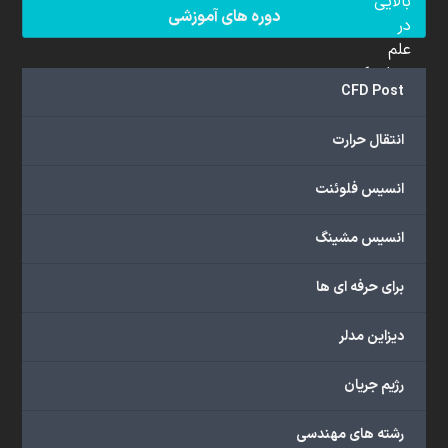
بالایی
دوره های آموزشی
در
علم
دینامیک
CFD Post
سیالات
محاسباتی
انتقال حرارت
(CFD)
برخوردار
انسیس فلوئنت
هستند.
مجموعه
انسیس مشینگ
ما
خدمات
برای حرفه ای ها
گسترده‌ای
را
با
دیزاین مدلر
اهداف
دانشگاهی،
رژیم جریان
پژوهشی،
صنعتی
رشته های مهندسی