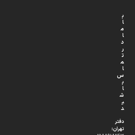
ب
ا
م
ا
د
ر
ت
م
ا
س
ب
ا
ش
ی
د
دفتر
تهران: