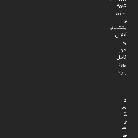
شبیه
سازی
و
پشتیبانی
آنلاین
به
طور
کامل
بهره
ببرید.
د
س
ت
ر
س
ی