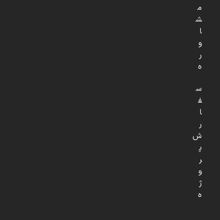
م
ش
ا
و
ر
ه
س
ف
ا
ر
ش
پ
ر
و
ژ
ه