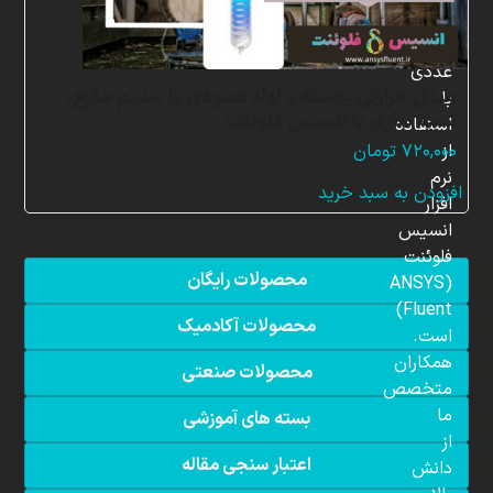
شبیه
سازی
عددی
مبدل حرارتی پوسته و لوله عمودی با سدیم مایع،
با
شبیه سازی با انسیس فلوئنت
استفاده
از
۷۲۰,۰۰۰
تومان
نرم
افزودن به سبد خرید
افزار
انسیس
فلوئنت
محصولات رایگان
(ANSYS
Fluent)
محصولات آکادمیک
است.
همکاران
محصولات صنعتی
متخصص
ما
بسته های آموزشی
از
اعتبار سنجی مقاله
دانش