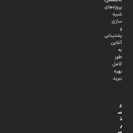
تخصصی،
پروژه‌های
شبیه
سازی
و
پشتیبانی
آنلاین
به
طور
کامل
بهره
ببرید.
د
س
ت
ر
س