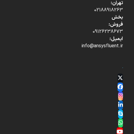
تهران:
02188918263
بخش
فروش:
09126238673
ایمیل:
info@ansysfluent.ir
Twitter
(deprecated)
Facebook
Instagram
LinkedIn
Skype
Whatsapp