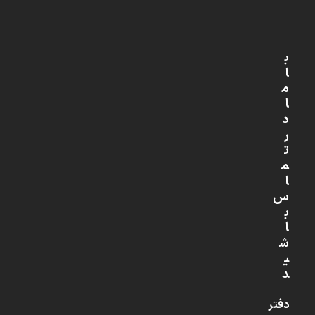
ب
ا
م
ا
د
ر
ت
م
ا
س
ب
ا
ش
ی
د
دفتر