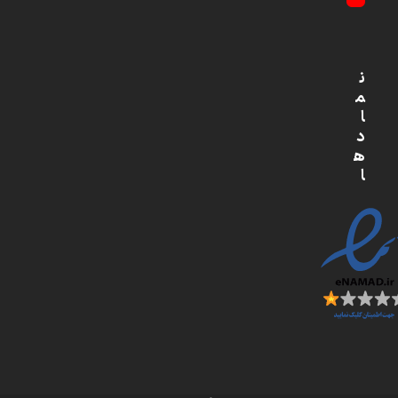
YouTube
ن
م
ا
د
ه
ا