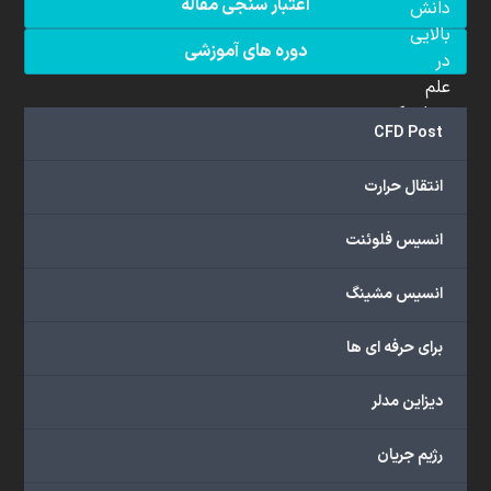
اعتبار سنجی مقاله
دانش
بالایی
دوره های آموزشی
در
علم
دینامیک
CFD Post
سیالات
محاسباتی
انتقال حرارت
(CFD)
برخوردار
انسیس فلوئنت
هستند.
مجموعه
انسیس مشینگ
ما
خدمات
برای حرفه ای ها
گسترده‌ای
را
با
دیزاین مدلر
اهداف
دانشگاهی،
رژیم جریان
پژوهشی،