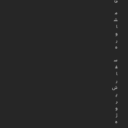
ی
م
ش
ا
و
ر
ه
س
ف
ا
ر
ش
پ
ر
و
ژ
ه