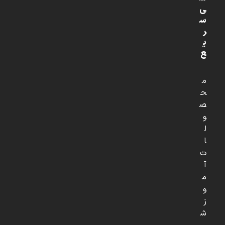
ی
س
ر
ی
ع
م
ح
ص
و
ل
ا
ت
آ
م
و
ز
ش