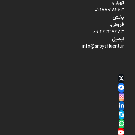
تهران:
02188918263
بخش
فروش:
09126238673
ایمیل:
info@ansysfluent.ir
Twitter
(deprecated)
Facebook
Instagram
LinkedIn
Skype
Whatsapp