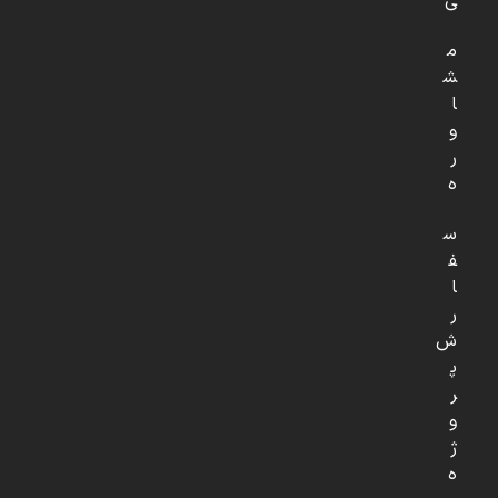
ی
م
ش
ا
و
ر
ه
س
ف
ا
ر
ش
پ
ر
و
ژ
ه