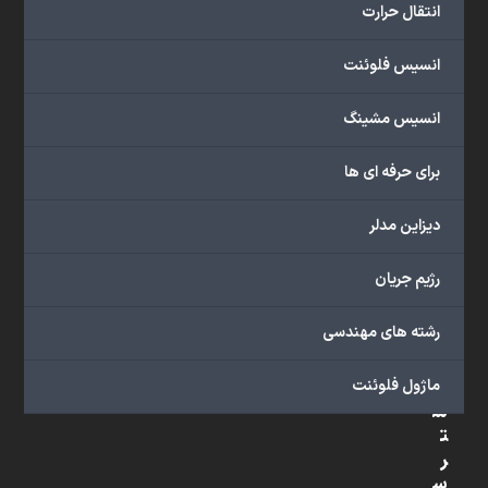
تخصصی،
انتقال حرارت
پروژه‌های
شبیه
انسیس فلوئنت
سازی
و
انسیس مشینگ
پشتیبانی
آنلاین
برای حرفه ای ها
به
طور
دیزاین مدلر
کامل
بهره
رژیم جریان
ببرید.
رشته های مهندسی
د
ماژول فلوئنت
س
ت
ر
س