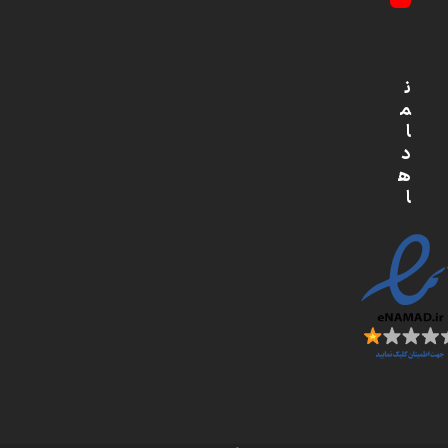
YouTube
ن
م
ا
د
ه
ا