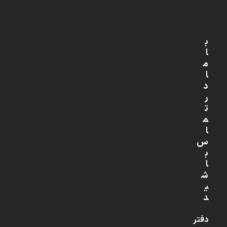
ب
ا
م
ا
د
ر
ت
م
ا
س
ب
ا
ش
ی
د
دفتر