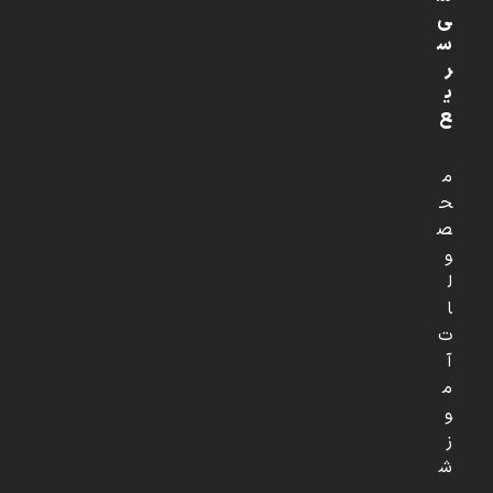
ی
س
ر
ی
ع
م
ح
ص
و
ل
ا
ت
آ
م
و
ز
ش