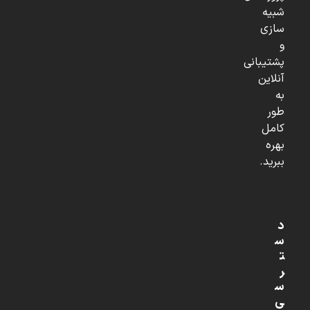
شبیه
سازی
و
پشتیبانی
آنلاین
به
طور
کامل
بهره
ببرید.
د
س
ت
ر
س
ی