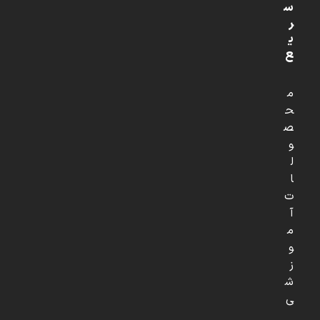
س
ر
ی
ع
م
ح
ص
و
ل
ا
ت
آ
م
و
ز
ش
ی