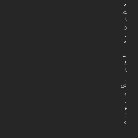
م
ش
ا
و
ر
ه
س
ف
ا
ر
ش
پ
ر
و
ژ
ه