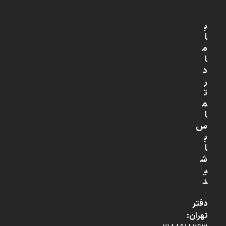
ب
ا
م
ا
د
ر
ت
م
ا
س
ب
ا
ش
ی
د
دفتر
تهران: