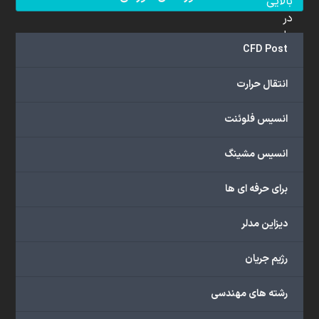
بالایی
در
علم
CFD Post
دینامیک
سیالات
انتقال حرارت
محاسباتی
(CFD)
انسیس فلوئنت
برخوردار
هستند.
مجموعه
انسیس مشینگ
ما
خدمات
برای حرفه ای ها
گسترده‌ای
را
دیزاین مدلر
با
اهداف
رژیم جریان
دانشگاهی،
پژوهشی،
رشته های مهندسی
صنعتی