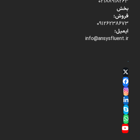
02188918263
بخش
فروش:
09126238673
ایمیل:
info@ansysfluent.ir
Twitter
(deprecated)
Facebook
Instagram
LinkedIn
Skype
Whatsapp
YouTube