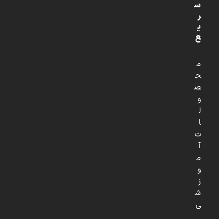
س
ر
ی
ع
م
ح
ص
و
ل
ا
ت
آ
م
و
ز
ش
ی