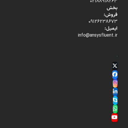
02188918263
بخش
فروش:
09126238673
ایمیل:
info@ansysfluent.ir
Twitter
(deprecated)
Facebook
Instagram
LinkedIn
Skype
Whatsapp
YouTube