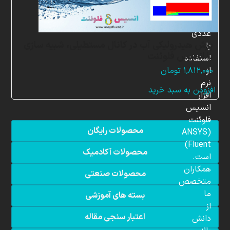
شبیه
سازی
عددی
پرش هیدرولیکی آب در کانال مستطیلی، شبیه سازی
با
با انسیس فلوئنت
استفاده
از
۱,۸۱۲,۰۰۰
تومان
نرم
افزودن به سبد خرید
افزار
انسیس
فلوئنت
محصولات رایگان
(ANSYS
Fluent)
محصولات آکادمیک
است.
همکاران
محصولات صنعتی
متخصص
ما
بسته های آموزشی
از
اعتبار سنجی مقاله
دانش