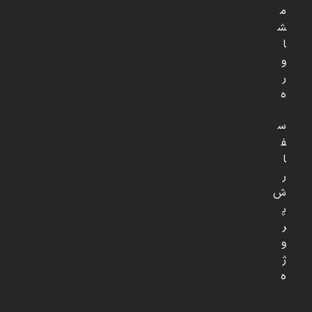
م
ش
ا
و
ر
ه
س
ف
ا
ر
ش
پ
ر
و
ژ
ه