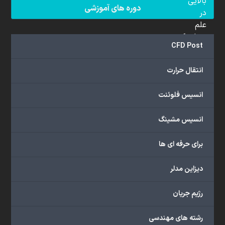
بالایی
دوره های آموزشی
در
علم
دینامیک
CFD Post
سیالات
محاسباتی
انتقال حرارت
(CFD)
برخوردار
انسیس فلوئنت
هستند.
مجموعه
انسیس مشینگ
ما
خدمات
برای حرفه ای ها
گسترده‌ای
را
با
دیزاین مدلر
اهداف
دانشگاهی،
رژیم جریان
پژوهشی،
صنعتی
رشته های مهندسی