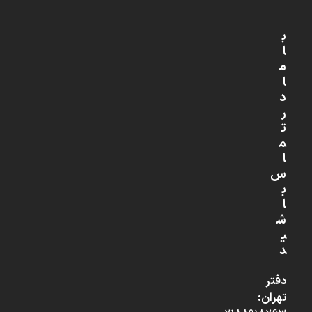
ب
ا
م
ا
د
ر
ت
م
ا
س
ب
ا
ش
ی
د
دفتر
تهران: