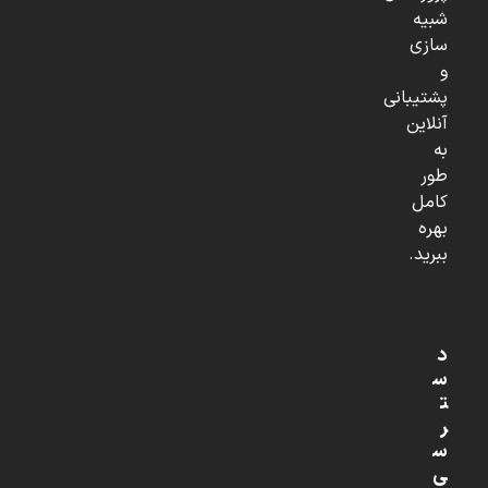
شبیه
سازی
و
پشتیبانی
آنلاین
به
طور
کامل
بهره
ببرید.
د
س
ت
ر
س
ی