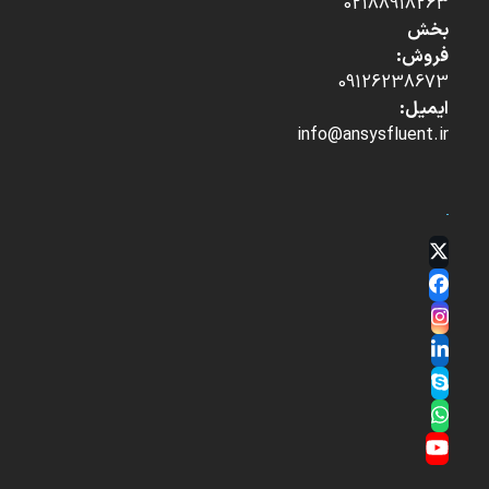
02188918263
بخش
فروش:
09126238673
ایمیل:
info@ansysfluent.ir
Twitter
(deprecated)
Facebook
Instagram
LinkedIn
Skype
Whatsapp
YouTube