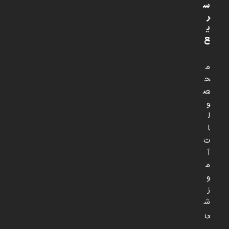
س
ر
ی
ع
م
ح
ص
و
ل
ا
ت
آ
م
و
ز
ش
ی