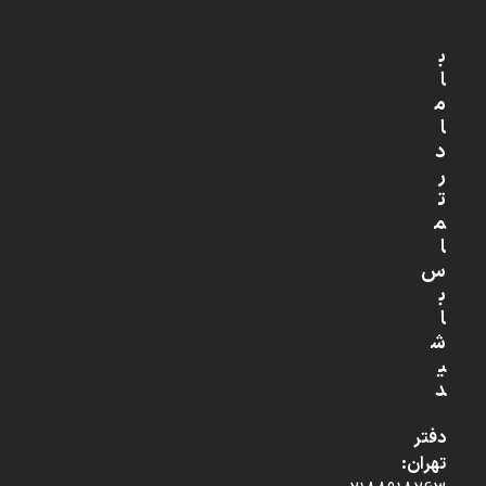
ب
ا
م
ا
د
ر
ت
م
ا
س
ب
ا
ش
ی
د
دفتر
تهران: