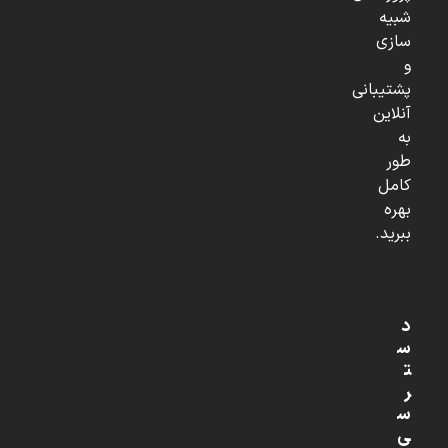
شبیه
سازی
و
پشتیبانی
آنلاین
به
طور
کامل
بهره
ببرید.
د
س
ت
ر
س
ی