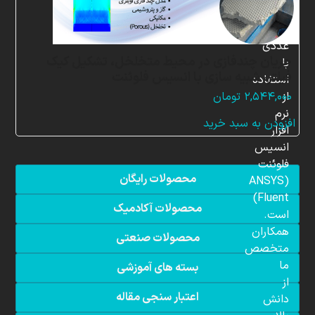
شبیه
سازی
عددی
جریان چندفازی در محیط متخلخل، تشکیل کیک
با
فیلتر، شبیه سازی با انسیس فلوئنت
استفاده
از
۲,۵۴۴,۰۰۰
تومان
نرم
افزودن به سبد خرید
افزار
انسیس
فلوئنت
محصولات رایگان
(ANSYS
Fluent)
محصولات آکادمیک
است.
همکاران
محصولات صنعتی
متخصص
ما
بسته های آموزشی
از
اعتبار سنجی مقاله
دانش