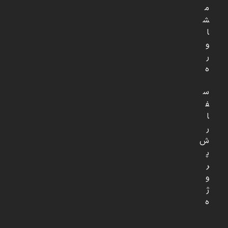
م
ش
ا
و
ر
ه
س
ف
ا
ر
ش
پ
ر
و
ژ
ه