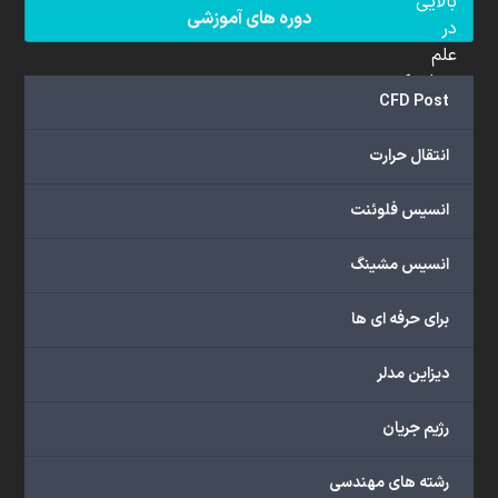
بالایی
دوره های آموزشی
در
علم
دینامیک
CFD Post
سیالات
محاسباتی
انتقال حرارت
(CFD)
برخوردار
انسیس فلوئنت
هستند.
مجموعه
انسیس مشینگ
ما
خدمات
برای حرفه ای ها
گسترده‌ای
را
با
دیزاین مدلر
اهداف
دانشگاهی،
رژیم جریان
پژوهشی،
صنعتی
رشته های مهندسی