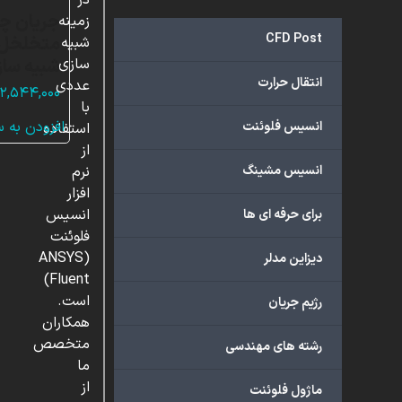
در
جریان چ
زمینه
CFD Post
متخلخل، 
شبیه
شبیه ساز
سازی
انتقال حرارت
عددی
۲,۵۴۴,۰۰۰
با
افزودن به 
انسیس فلوئنت
استفاده
از
انسیس مشینگ
نرم
افزار
انسیس
برای حرفه ای ها
فلوئنت
(ANSYS
دیزاین مدلر
Fluent)
است.
رژیم جریان
همکاران
متخصص
رشته های مهندسی
ما
از
ماژول فلوئنت