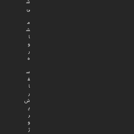
ش
ی
م
ش
ا
و
ر
ه
س
ف
ا
ر
ش
پ
ر
و
ژ