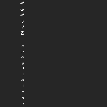
س
ی
س
ر
ی
ع
م
ح
ص
و
ل
ا
ت
آ
م
و
ز