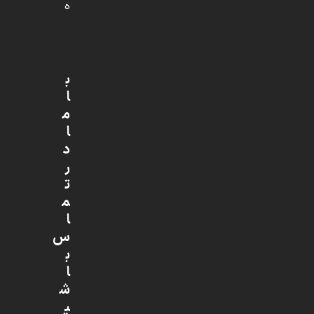
ه
ب
ا
م
ا
د
ر
ت
م
ا
س
ب
ا
ش
ی