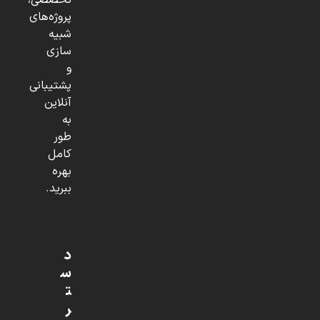
تخصصی،
پروژه‌های
شبیه
سازی
و
پشتیبانی
آنلاین
به
طور
کامل
بهره
ببرید.
د
س
ت
ر