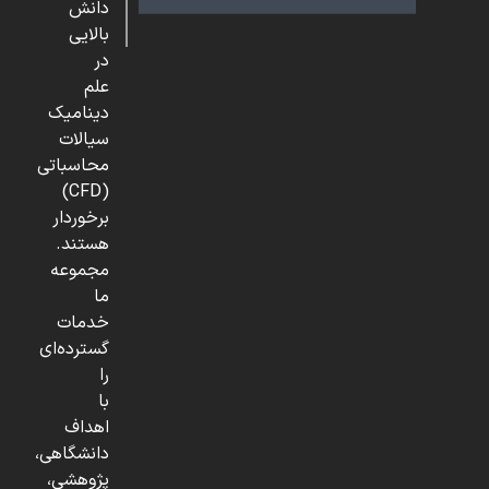
دانش
بالایی
در
علم
دینامیک
سیالات
محاسباتی
(CFD)
برخوردار
هستند.
مجموعه
ما
خدمات
گسترده‌ای
را
با
اهداف
دانشگاهی،
پژوهشی،