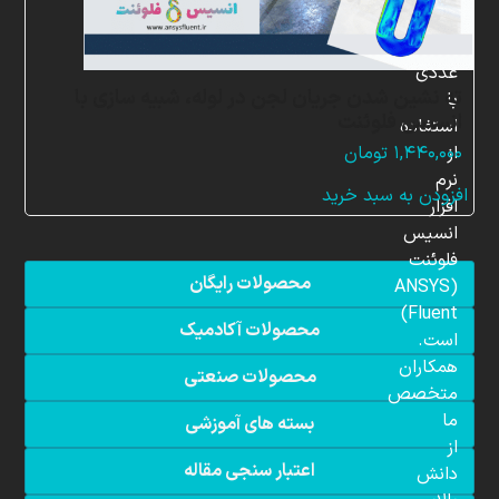
شبیه
سازی
عددی
ته نشین شدن جریان لجن در لوله، شبیه سازی با
با
انسیس فلوئنت
استفاده
از
۱,۴۴۰,۰۰۰
تومان
نرم
افزودن به سبد خرید
افزار
انسیس
فلوئنت
محصولات رایگان
(ANSYS
Fluent)
محصولات آکادمیک
است.
همکاران
محصولات صنعتی
متخصص
ما
بسته های آموزشی
از
اعتبار سنجی مقاله
دانش