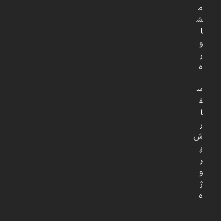
م
ش
ا
و
ر
ه
س
ف
ا
ر
ش
پ
ر
و
ژ
ه