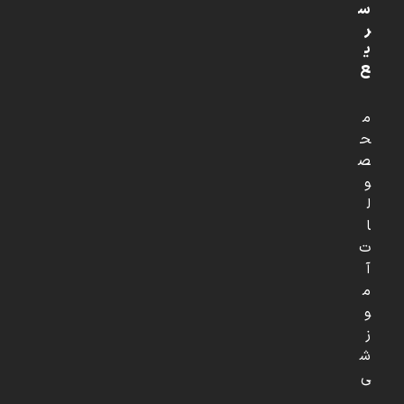
س
ر
ی
ع
م
ح
ص
و
ل
ا
ت
آ
م
و
ز
ش
ی