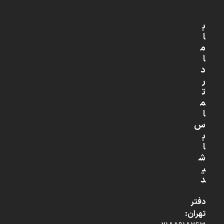
ب
ا
م
ا
د
ر
ت
م
ا
س
ب
ا
ش
ی
د
دفتر
تهران: