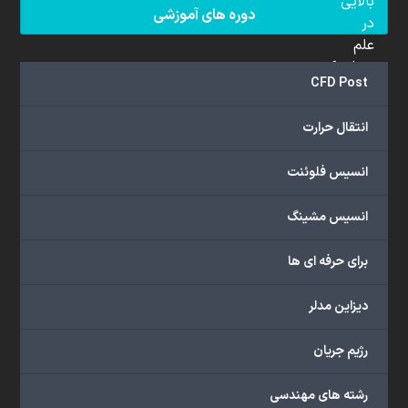
بالایی
دوره های آموزشی
در
علم
دینامیک
CFD Post
سیالات
محاسباتی
انتقال حرارت
(CFD)
برخوردار
انسیس فلوئنت
هستند.
مجموعه
انسیس مشینگ
ما
خدمات
برای حرفه ای ها
گسترده‌ای
را
با
دیزاین مدلر
اهداف
دانشگاهی،
رژیم جریان
پژوهشی،
صنعتی
رشته های مهندسی