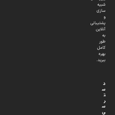
شبیه
سازی
و
پشتیبانی
آنلاین
به
طور
کامل
بهره
ببرید.
د
س
ت
ر
س
ی