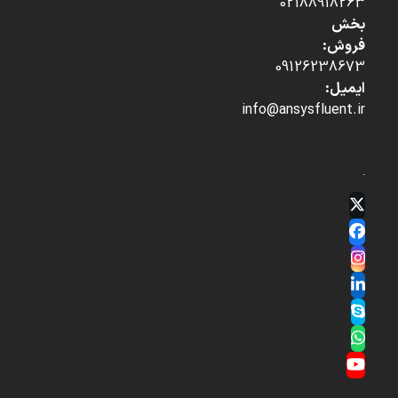
02188918263
بخش
فروش:
09126238673
ایمیل:
info@ansysfluent.ir
Twitter
(deprecated)
Facebook
Instagram
LinkedIn
Skype
Whatsapp
YouTube