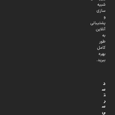
شبیه
سازی
و
پشتیبانی
آنلاین
به
طور
کامل
بهره
ببرید.
د
س
ت
ر
س
ی