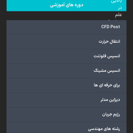
بالایی
دوره های آموزشی
در
علم
دینامیک
CFD Post
سیالات
محاسباتی
انتقال حرارت
(CFD)
برخوردار
انسیس فلوئنت
هستند.
مجموعه
انسیس مشینگ
ما
خدمات
برای حرفه ای ها
گسترده‌ای
را
با
دیزاین مدلر
اهداف
دانشگاهی،
رژیم جریان
پژوهشی،
صنعتی
رشته های مهندسی