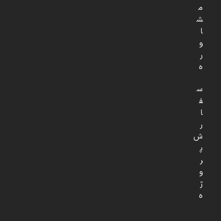
م
ش
ا
و
ر
ه
س
ف
ا
ر
ش
پ
ر
و
ژ
ه