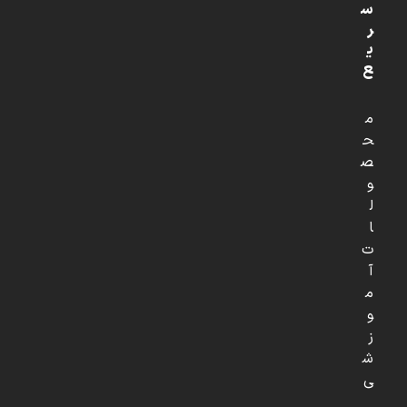
س
ر
ی
ع
م
ح
ص
و
ل
ا
ت
آ
م
و
ز
ش
ی