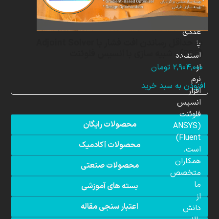
شبیه
سازی
عددی
به حداقل رساندن افت فشار با Adjoint Solver
با
(RBF) ، شبیه سازی با انسیس فلوئنت
استفاده
از
۲,۹۰۴,۰۰۰
تومان
نرم
افزودن به سبد خرید
افزار
انسیس
فلوئنت
محصولات رایگان
(ANSYS
Fluent)
محصولات آکادمیک
است.
همکاران
محصولات صنعتی
متخصص
ما
بسته های آموزشی
از
اعتبار سنجی مقاله
دانش