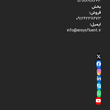
02188918263
بخش
فروش:
09126238673
ایمیل:
info@ansysfluent.ir
Twitter
(deprecated)
Facebook
Instagram
LinkedIn
Skype
Whatsapp
YouTube