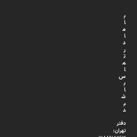
ب
ا
م
ا
د
ر
ت
م
ا
س
ب
ا
ش
ی
د
دفتر
تهران: