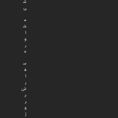
ش
ی
م
ش
ا
و
ر
ه
س
ف
ا
ر
ش
پ
ر
و
ژ