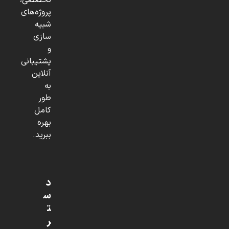
تخصصی،
پروژه‌های
شبیه
سازی
و
پشتیبانی
آنلاین
به
طور
کامل
بهره
ببرید.
د
س
ت
ر