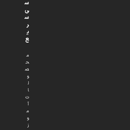
س
ی
س
ر
ی
ع
م
ح
ص
و
ل
ا
ت
آ
م
و
ز