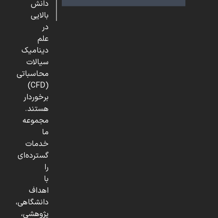
دانش
بالایی
در
علم
دینامیک
سیالات
محاسباتی
(CFD)
برخوردار
هستند.
مجموعه
ما
خدمات
گسترده‌ای
را
با
اهداف
دانشگاهی،
پژوهشی،