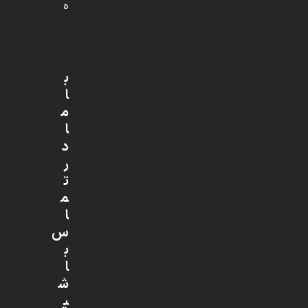
ه
ب
ا
م
ا
د
ر
ت
م
ا
س
ب
ا
ش
ی