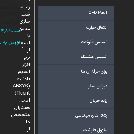
در
پیل سوخ
زمینه
CFD Post
(C
شبیه
فلوئنت
سازی
انتقال حرارت
عددی
۴,۸۶۰,۰۰۰
با
افزودن به 
انسیس فلوئنت
استفاده
از
انسیس مشینگ
نرم
افزار
انسیس
برای حرفه ای ها
فلوئنت
(ANSYS
دیزاین مدلر
Fluent)
است.
رژیم جریان
همکاران
متخصص
رشته های مهندسی
ما
از
ماژول فلوئنت