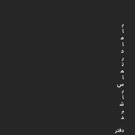
ب
ا
م
ا
د
ر
ت
م
ا
س
ب
ا
ش
ی
د
دفتر