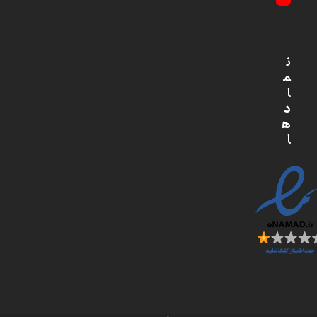
YouTube
ن
م
ا
د
ه
ا