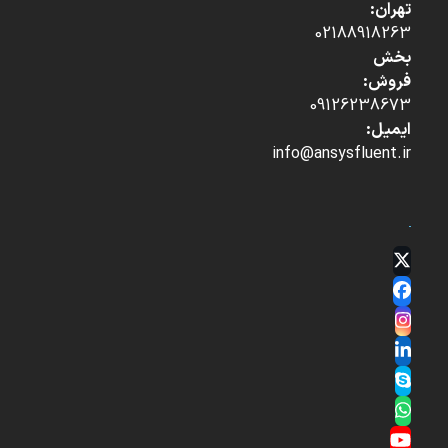
تهران:
02188918263
بخش
فروش:
09126238673
ایمیل:
info@ansysfluent.ir
Twitter
(deprecated)
Facebook
Instagram
LinkedIn
Skype
Whatsapp