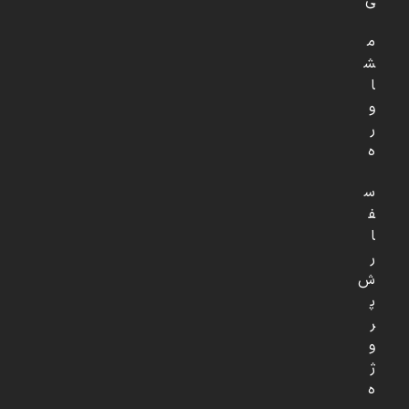
ی
م
ش
ا
و
ر
ه
س
ف
ا
ر
ش
پ
ر
و
ژ
ه