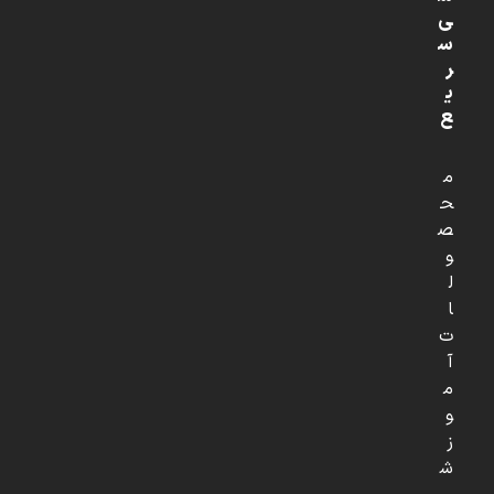
ی
س
ر
ی
ع
م
ح
ص
و
ل
ا
ت
آ
م
و
ز
ش