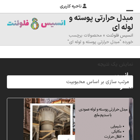
ناحیه کاربری
مبدل حرارتی پوسته و
منوی
بستن
لوله ای
منوی
موبایل
انسیس فلوئنت
»
محصولات برچسب
را
موبایل
خورده "مبدل حرارتی پوسته و لوله ای"
تغییر
دهید
نمایش یک نتیجه
انسیس
فلوئنت
شرکت
خلاق
پردازشگران
مهر،
متخصص