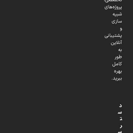
تخصصی،
پروژه‌های
شبیه
سازی
و
پشتیبانی
آنلاین
به
طور
کامل
بهره
ببرید.
د
س
ت
ر
س