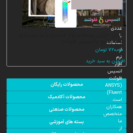
در
زمینه
شبیه
سازی
عددی
مبدل حرارتی پوسته و لوله عمودی با سدیم مایع،
با
شبیه سازی با انسیس فلوئنت
استفاده
از
۷۲۰,۰۰۰
تومان
نرم
افزودن به سبد خرید
افزار
انسیس
فلوئنت
محصولات رایگان
(ANSYS
Fluent)
محصولات آکادمیک
است.
همکاران
محصولات صنعتی
متخصص
ما
بسته های آموزشی
از