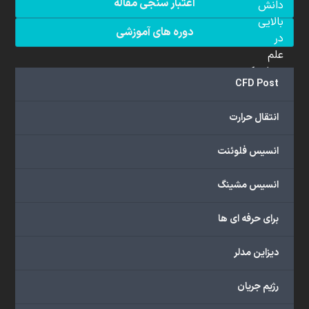
اعتبار سنجی مقاله
دانش
بالایی
دوره های آموزشی
در
علم
دینامیک
CFD Post
سیالات
محاسباتی
انتقال حرارت
(CFD)
برخوردار
انسیس فلوئنت
هستند.
مجموعه
انسیس مشینگ
ما
خدمات
برای حرفه ای ها
گسترده‌ای
را
با
دیزاین مدلر
اهداف
دانشگاهی،
رژیم جریان
پژوهشی،