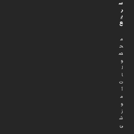
س
ر
ی
ع
م
ح
ص
و
ل
ا
ت
آ
م
و
ز
ش
ی