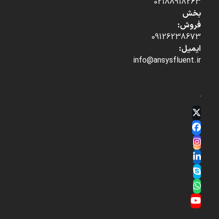
02188918263
بخش
فروش:
09126238673
ایمیل:
info@ansysfluent.ir
Twitter
(deprecated)
Facebook
Instagram
LinkedIn
Skype
Whatsapp
YouTube