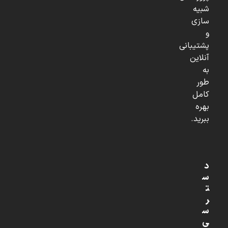
شبیه
سازی
و
پشتیبانی
آنلاین
به
طور
کامل
بهره
ببرید.
د
س
ت
ر
س
ی