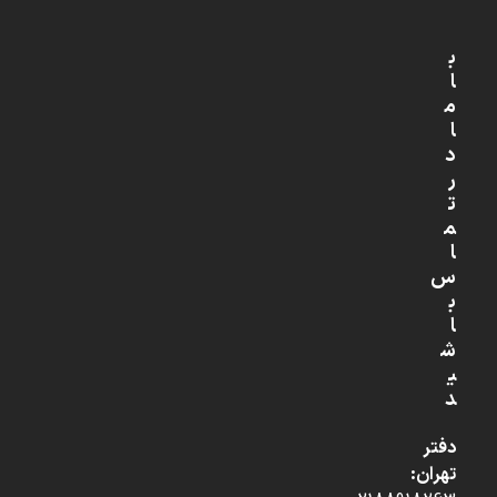
ب
ا
م
ا
د
ر
ت
م
ا
س
ب
ا
ش
ی
د
دفتر
تهران: