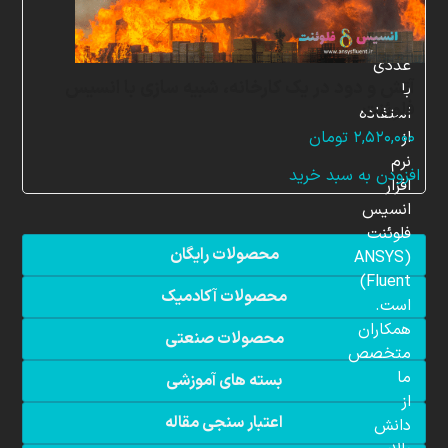
شبیه
سازی
عددی
آتش و دود در یک کارخانه، شبیه سازی با انسیس
با
فلوئنت
استفاده
از
۲,۵۲۰,۰۰۰
تومان
نرم
افزودن به سبد خرید
افزار
انسیس
فلوئنت
محصولات رایگان
(ANSYS
Fluent)
محصولات آکادمیک
است.
همکاران
محصولات صنعتی
متخصص
ما
بسته های آموزشی
از
اعتبار سنجی مقاله
دانش