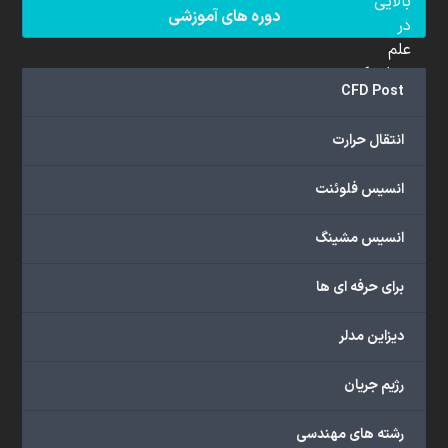
بالایی
دوره های آموزشی
در
علم
دینامیک
CFD Post
سیالات
محاسباتی
انتقال حرارت
(CFD)
برخوردار
انسیس فلوئنت
هستند.
مجموعه
انسیس مشینگ
ما
خدمات
برای حرفه ای ها
گسترده‌ای
را
با
دیزاین مدلر
اهداف
دانشگاهی،
رژیم جریان
پژوهشی،
صنعتی
رشته های مهندسی