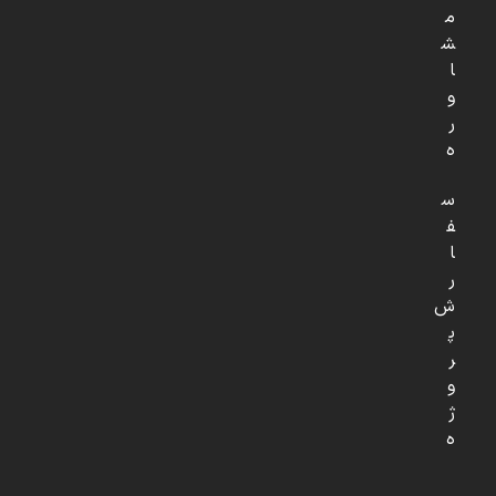
م
ش
ا
و
ر
ه
س
ف
ا
ر
ش
پ
ر
و
ژ
ه