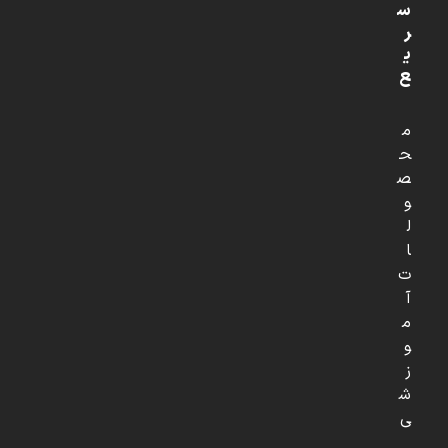
س
ر
ی
ع
م
ح
ص
و
ل
ا
ت
آ
م
و
ز
ش
ی