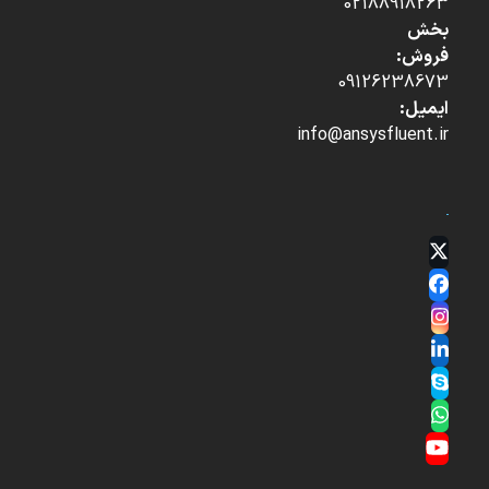
02188918263
بخش
فروش:
09126238673
ایمیل:
info@ansysfluent.ir
Twitter
(deprecated)
Facebook
Instagram
LinkedIn
Skype
Whatsapp
YouTube