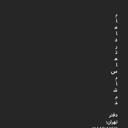
ب
ا
م
ا
د
ر
ت
م
ا
س
ب
ا
ش
ی
د
دفتر
تهران: