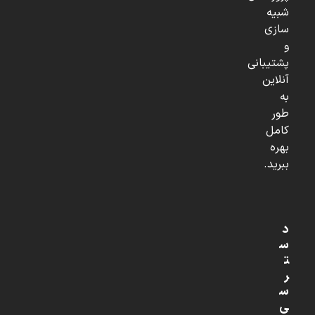
شبیه
سازی
و
پشتیبانی
آنلاین
به
طور
کامل
بهره
ببرید.
د
س
ت
ر
س
ی