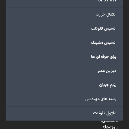
CFD Post
و
...
انتقال حرارت
ارائه
می‌دهد.
انسیس فلوئنت
شما
می‌توانید
انسیس مشینگ
از
خدمات
برای حرفه ای ها
مختلف
گروه
دیزاین مدلر
ما
شامل
رژیم جریان
محصولات
آموزشی،
رشته های مهندسی
دوره‌های
آموزشی،
مشاوره
ماژول فلوئنت
تخصصی،
پروژه‌های