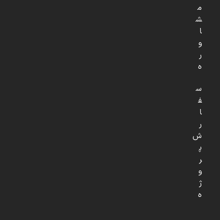
م
ش
ا
و
ر
ه
س
ف
ا
ر
ش
پ
ر
و
ژ
ه