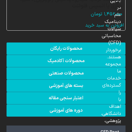
بالایی
سازی با انسیس فلوئنت
در
۱,۴۵۲,۰۰۰
تومان
علم
دینامیک
افزودن به سبد خرید
سیالات
محاسباتی
(CFD)
محصولات رایگان
برخوردار
هستند.
محصولات آکادمیک
مجموعه
ما
محصولات صنعتی
خدمات
گسترده‌ای
بسته های آموزشی
را
اعتبار سنجی مقاله
با
اهداف
دوره های آموزشی
دانشگاهی،
پژوهشی،
صنعتی