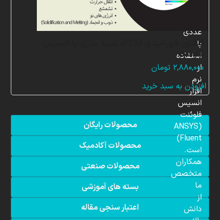
شبیه
سازی
عددی
کلکتور خورشیدی PCM، شبیه سازی با انسیس
با
فلوئنت
استفاده
از
۲,۸۸۰,۰۰۰
تومان
نرم
افزودن به سبد خرید
افزار
انسیس
فلوئنت
محصولات رایگان
(ANSYS
Fluent)
محصولات آکادمیک
است.
همکاران
محصولات صنعتی
متخصص
ما
بسته های آموزشی
از
اعتبار سنجی مقاله
دانش