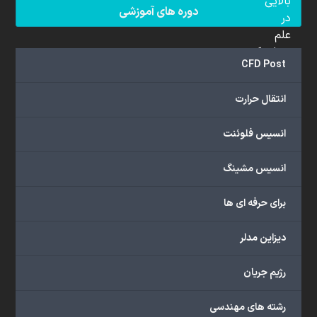
بالایی
دوره های آموزشی
در
علم
دینامیک
CFD Post
سیالات
محاسباتی
انتقال حرارت
(CFD)
برخوردار
انسیس فلوئنت
هستند.
مجموعه
انسیس مشینگ
ما
خدمات
برای حرفه ای ها
گسترده‌ای
را
با
دیزاین مدلر
اهداف
دانشگاهی،
رژیم جریان
پژوهشی،
صنعتی
رشته های مهندسی