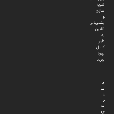
شبیه
سازی
و
پشتیبانی
آنلاین
به
طور
کامل
بهره
ببرید.
د
س
ت
ر
س
ی