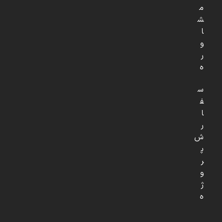
م
ش
ا
و
ر
ه
س
ف
ا
ر
ش
پ
ر
و
ژ
ه