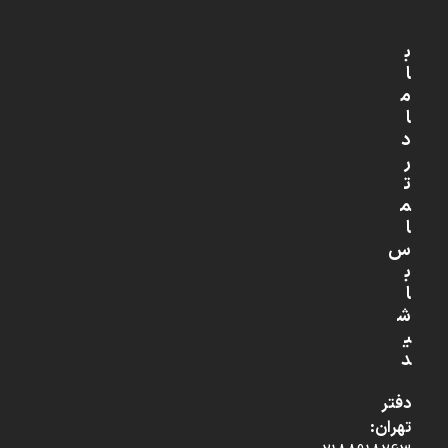
ب
ا
م
ا
د
ر
ت
م
ا
س
ب
ا
ش
ی
د
دفتر
تهران: