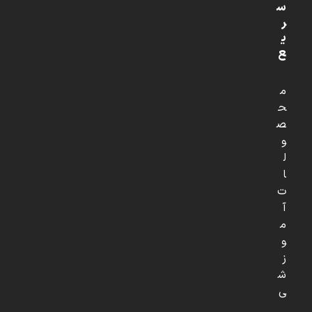
س
ر
ی
ع
م
ح
ص
و
ل
ا
ت
آ
م
و
ز
ش
ی