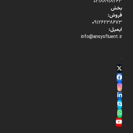
02188918263
بخش
فروش:
09126238673
ایمیل:
info@ansysfluent.ir
Twitter
(deprecated)
Facebook
Instagram
LinkedIn
Skype
Whatsapp
YouTube