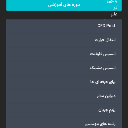
بالایی
دوره های آموزشی
در
علم
دینامیک
CFD Post
سیالات
محاسباتی
انتقال حرارت
(CFD)
برخوردار
انسیس فلوئنت
هستند.
مجموعه
انسیس مشینگ
ما
خدمات
برای حرفه ای ها
گسترده‌ای
را
با
دیزاین مدلر
اهداف
دانشگاهی،
رژیم جریان
پژوهشی،
صنعتی
رشته های مهندسی