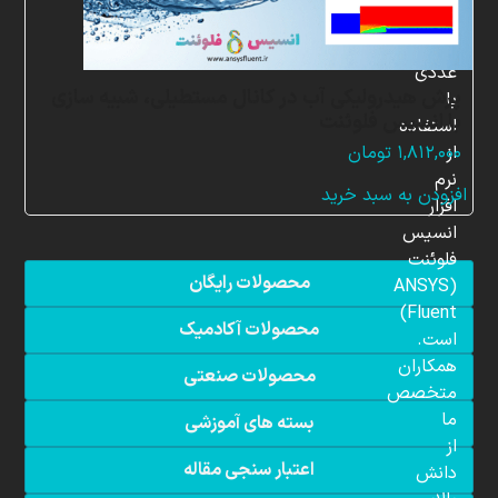
شبیه
سازی
عددی
پرش هیدرولیکی آب در کانال مستطیلی، شبیه سازی
با
با انسیس فلوئنت
استفاده
از
۱,۸۱۲,۰۰۰
تومان
نرم
افزودن به سبد خرید
افزار
انسیس
فلوئنت
محصولات رایگان
(ANSYS
Fluent)
محصولات آکادمیک
است.
همکاران
محصولات صنعتی
متخصص
ما
بسته های آموزشی
از
اعتبار سنجی مقاله
دانش