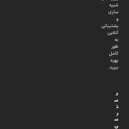
شبیه
سازی
و
پشتیبانی
آنلاین
به
طور
کامل
بهره
ببرید.
د
س
ت
ر
س
ی