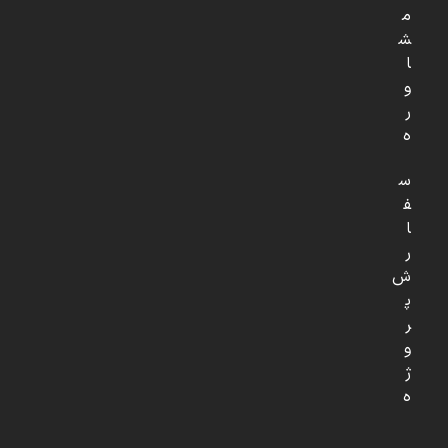
م
ش
ا
و
ر
ه
س
ف
ا
ر
ش
پ
ر
و
ژ
ه