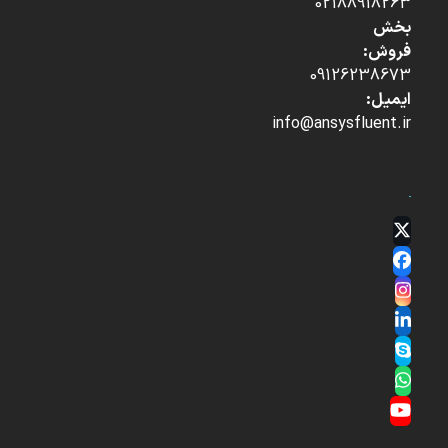
02188918263
بخش
فروش:
09126238673
ایمیل:
info@ansysfluent.ir
Twitter
(deprecated)
Facebook
Instagram
LinkedIn
Skype
Whatsapp
YouTube