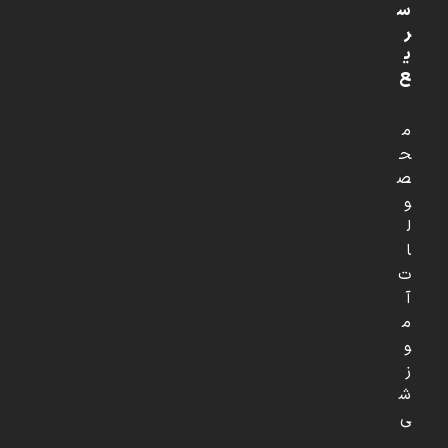
س
ر
ی
ع
م
ح
ص
و
ل
ا
ت
آ
م
و
ز
ش
ی