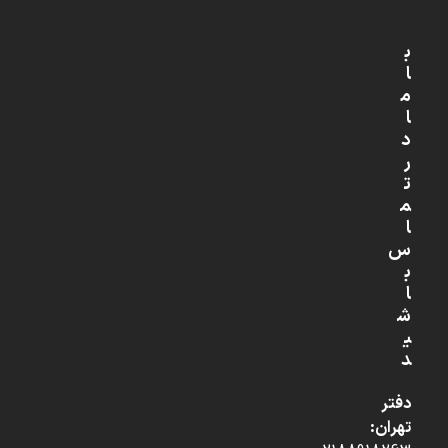
ب
ا
م
ا
د
ر
ت
م
ا
س
ب
ا
ش
ی
د
دفتر
تهران: