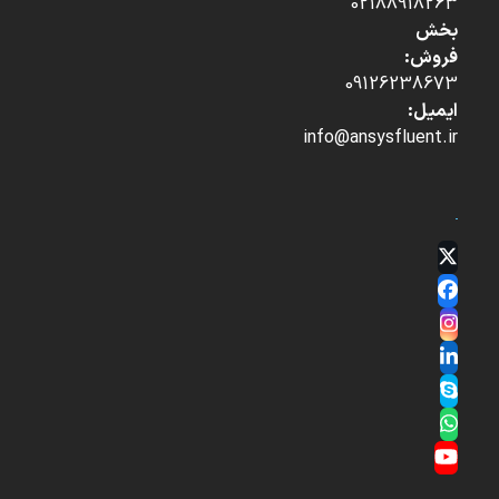
02188918263
بخش
فروش:
09126238673
ایمیل:
info@ansysfluent.ir
Twitter
(deprecated)
Facebook
Instagram
LinkedIn
Skype
Whatsapp
YouTube