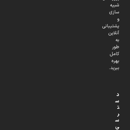
شبیه
سازی
و
پشتیبانی
آنلاین
به
طور
کامل
بهره
ببرید.
د
س
ت
ر
س
ی