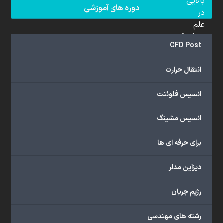
بالایی
دوره های آموزشی
در
علم
دینامیک
CFD Post
سیالات
محاسباتی
انتقال حرارت
(CFD)
برخوردار
انسیس فلوئنت
هستند.
مجموعه
انسیس مشینگ
ما
خدمات
برای حرفه ای ها
گسترده‌ای
را
با
دیزاین مدلر
اهداف
دانشگاهی،
رژیم جریان
پژوهشی،
صنعتی
رشته های مهندسی