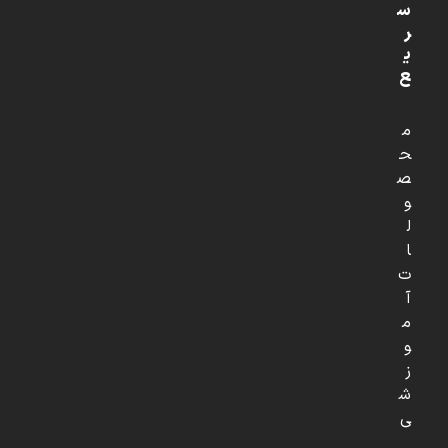
س
ر
ی
ع
م
ح
ص
و
ل
ا
ت
آ
م
و
ز
ش
ی