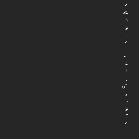
م
ش
ا
و
ر
ه
س
ف
ا
ر
ش
پ
ر
و
ژ
ه