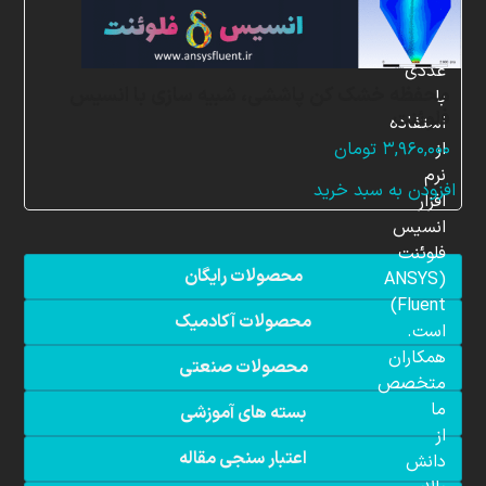
شبیه
سازی
عددی
محفظه خشک کن پاششی، شبیه سازی با انسیس
با
فلوئنت
استفاده
از
۳,۹۶۰,۰۰۰
تومان
نرم
افزودن به سبد خرید
افزار
انسیس
فلوئنت
محصولات رایگان
(ANSYS
Fluent)
محصولات آکادمیک
است.
همکاران
محصولات صنعتی
متخصص
ما
بسته های آموزشی
از
اعتبار سنجی مقاله
دانش