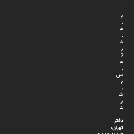
ب
ا
م
ا
د
ر
ت
م
ا
س
ب
ا
ش
ی
د
دفتر
تهران: