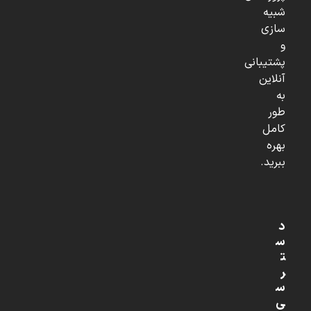
شبیه
سازی
و
پشتیبانی
آنلاین
به
طور
کامل
بهره
ببرید.
د
س
ت
ر
س
ی