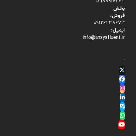
02188918263
بخش
فروش:
09126238673
ایمیل:
info@ansysfluent.ir
Twitter
(deprecated)
Facebook
Instagram
LinkedIn
Skype
Whatsapp
YouTube