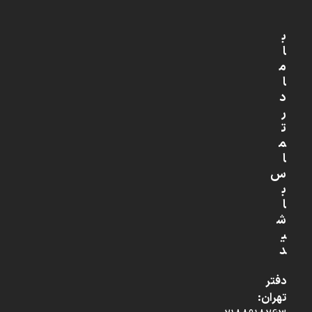
ب
ا
م
ا
د
ر
ت
م
ا
س
ب
ا
ش
ی
د
دفتر
تهران: