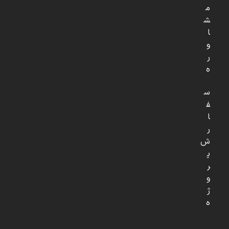
م
ش
ا
و
ر
ه
س
ف
ا
ر
ش
پ
ر
و
ژ
ه