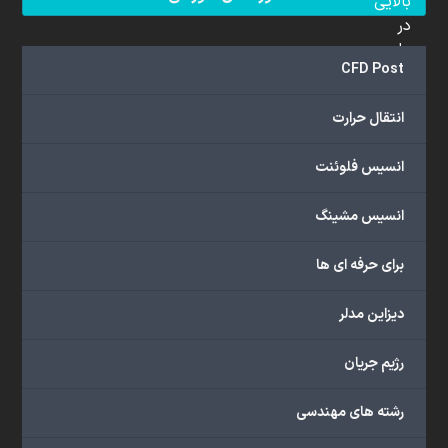
بالایی
در
علم
CFD Post
دینامیک
سیالات
انتقال حرارت
محاسباتی
(CFD)
انسیس فلوئنت
برخوردار
هستند.
مجموعه
انسیس مشینگ
ما
خدمات
برای حرفه ای ها
گسترده‌ای
را
دیزاین مدلر
با
اهداف
رژیم جریان
دانشگاهی،
پژوهشی،
رشته های مهندسی
صنعتی