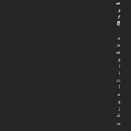
س
ر
ی
ع
م
ح
ص
و
ل
ا
ت
آ
م
و
ز
ش
ی