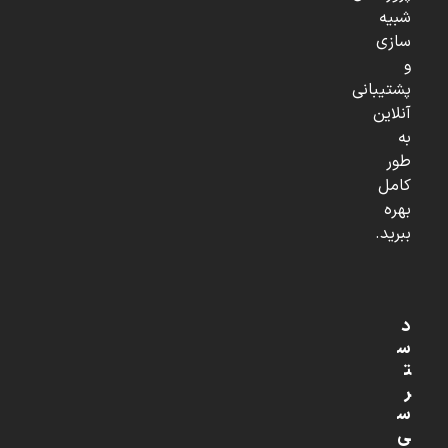
شبیه
سازی
و
پشتیبانی
آنلاین
به
طور
کامل
بهره
ببرید.
د
س
ت
ر
س
ی