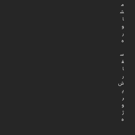
م
ش
ا
و
ر
ه
س
ف
ا
ر
ش
پ
ر
و
ژ
ه