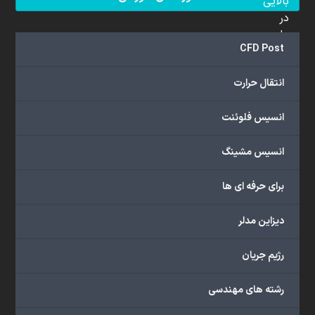
بالایی
در
علم
CFD Post
دینامیک
سیالات
انتقال حرارت
محاسباتی
(CFD)
انسیس فلوئنت
برخوردار
هستند.
مجموعه
انسیس مشینگ
ما
خدمات
برای حرفه ای ها
گسترده‌ای
را
دیزاین مدلر
با
اهداف
رژیم جریان
دانشگاهی،
پژوهشی،
رشته های مهندسی
صنعتی