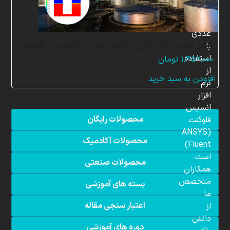
شبیه
سازی
عددی
شارژ مخزن (دو فازی)، شبیه سازی با انسیس فلوئنت
با
استفاده
۱,۴۵۲,۰۰۰
تومان
از
افزودن به سبد خرید
نرم
افزار
انسیس
محصولات رایگان
فلوئنت
(ANSYS
محصولات آکادمیک
Fluent)
است.
محصولات صنعتی
همکاران
متخصص
بسته های آموزشی
ما
اعتبار سنجی مقاله
از
دانش
دوره های آموزشی