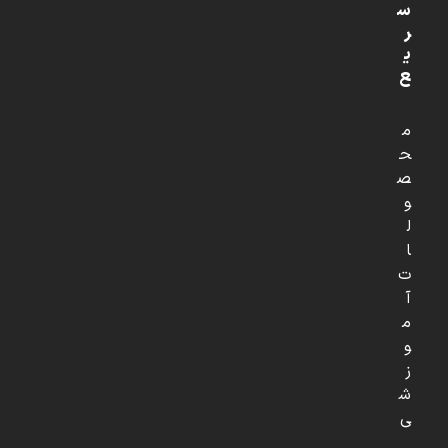
س
ر
ی
ع
م
ح
ص
و
ل
ا
ت
آ
م
و
ز
ش
ی