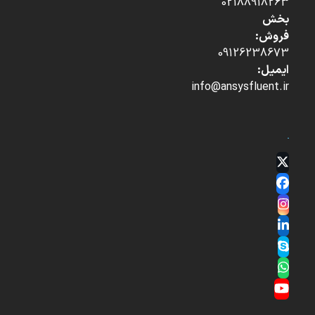
02188918263
بخش
فروش:
09126238673
ایمیل:
info@ansysfluent.ir
Twitter
(deprecated)
Facebook
Instagram
LinkedIn
Skype
Whatsapp
YouTube