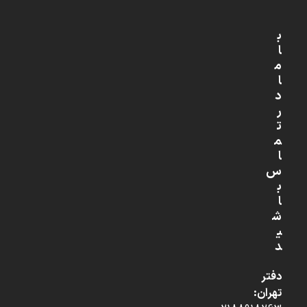
ب
ا
م
ا
د
ر
ت
م
ا
س
ب
ا
ش
ی
د
دفتر
تهران: