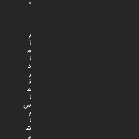
ه
ب
ا
م
ا
د
ر
ت
م
ا
س
ب
ا
ش
ی