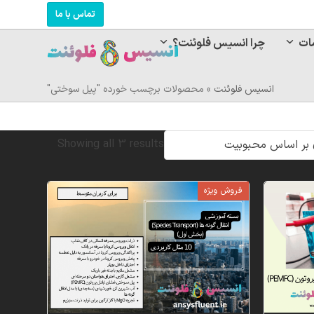
تماس با ما
ات
چرا انسیس فلوئنت؟
انسیس فلوئنت
»
محصولات برچسب خورده "پیل سوختی"
Sorted
Showing all 3 results
by
فروش ویژه
popularity