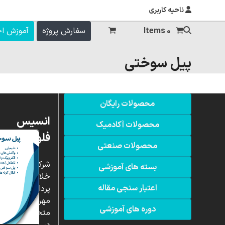
ناحیه کاربری
0 Items
سفارش پروژه
آموزش ا
پیل سوختی
محصولات رایگان
انسیس
محصولات آکادمیک
فلوئنت
محصولات صنعتی
شرکت
بسته های آموزشی
خلاق
اعتبار سنجی مقاله
پردازشگران
مهر،
دوره های آموزشی
متخصص