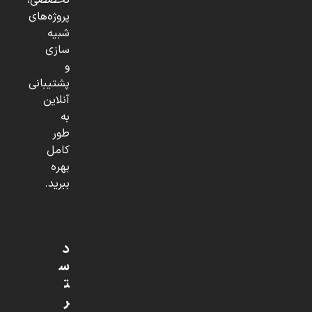
تخصصی،
پروژه‌های
شبیه
سازی
و
پشتیبانی
آنلاین
به
طور
کامل
بهره
ببرید.
د
س
ت
ر