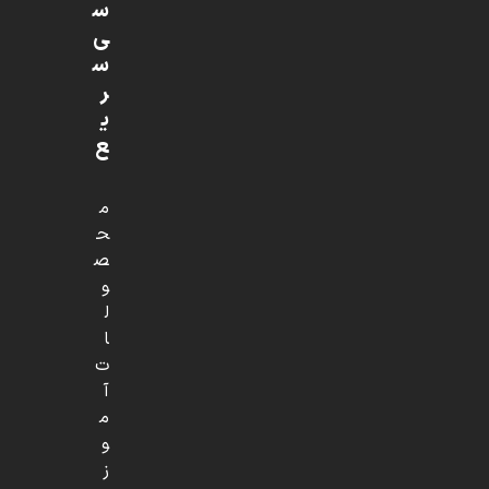
س
ی
س
ر
ی
ع
م
ح
ص
و
ل
ا
ت
آ
م
و
ز