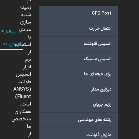
در
پیل سوخ
زمینه
CFD Post
(C
شبیه
فلوئنت
سازی
انتقال حرارت
عددی
۴,۸۶۰,۰۰۰
با
افزودن به 
انسیس فلوئنت
استفاده
از
انسیس مشینگ
نرم
افزار
انسیس
برای حرفه ای ها
فلوئنت
(ANSYS
دیزاین مدلر
Fluent)
است.
رژیم جریان
همکاران
متخصص
رشته های مهندسی
ما
از
ماژول فلوئنت