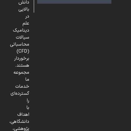
دانش
بالایی
در
علم
دینامیک
سیالات
محاسباتی
(CFD)
برخوردار
هستند.
مجموعه
ما
خدمات
گسترده‌ای
را
با
اهداف
دانشگاهی،
پژوهشی،