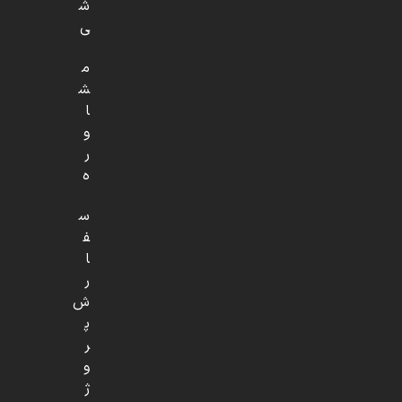
ش
ی
م
ش
ا
و
ر
ه
س
ف
ا
ر
ش
پ
ر
و
ژ