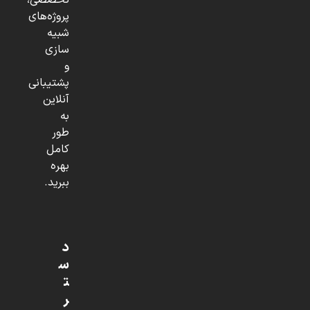
تخصصی،
پروژه‌های
شبیه
سازی
و
پشتیبانی
آنلاین
به
طور
کامل
بهره
ببرید.
د
س
ت
ر