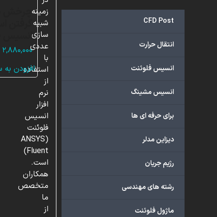
در
چرخش یک
زمینه
CFD Post
گرفتن اس
شبیه
انسیس ف
سازی
انتقال حرارت
عددی
۲,۸۸۰,۰۰۰
با
افزودن به 
انسیس فلوئنت
استفاده
از
انسیس مشینگ
نرم
افزار
انسیس
برای حرفه ای ها
فلوئنت
(ANSYS
دیزاین مدلر
Fluent)
است.
رژیم جریان
همکاران
متخصص
رشته های مهندسی
ما
از
ماژول فلوئنت