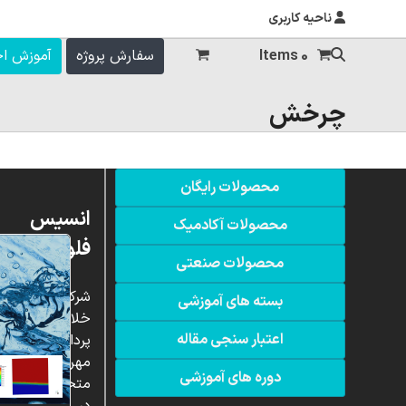
ناحیه کاربری
0 Items
سفارش پروژه
آموزش ا
چرخش
محصولات رایگان
انسیس
محصولات آکادمیک
فلوئنت
محصولات صنعتی
شرکت
بسته های آموزشی
خلاق
اعتبار سنجی مقاله
پردازشگران
مهر،
دوره های آموزشی
متخصص