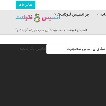
تماس با ما
ات
چرا انسیس فلوئنت؟
انسیس فلوئنت
»
محصولات برچسب خورده "چرخش"
نمایش یک نتیجه