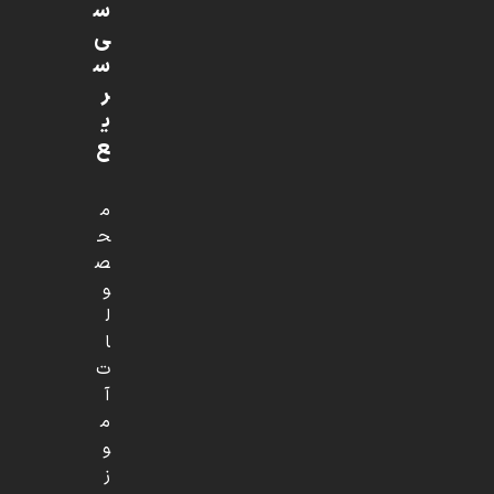
س
ی
س
ر
ی
ع
م
ح
ص
و
ل
ا
ت
آ
م
و
ز