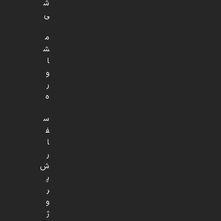
ش
ی
م
ش
ا
و
ر
ه
س
ف
ا
ر
ش
پ
ر
و
ژ