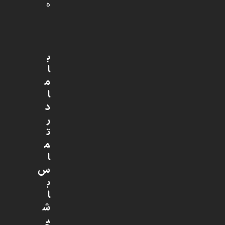
ه
ب
ا
م
ا
د
ر
ت
م
ا
س
ب
ا
ش
ی