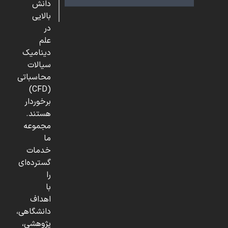
دانش
بالایی
در
علم
دینامیک
سیالات
محاسباتی
(CFD)
برخوردار
هستند.
مجموعه
ما
خدمات
گسترده‌ای
را
با
اهداف
دانشگاهی،
پژوهشی،