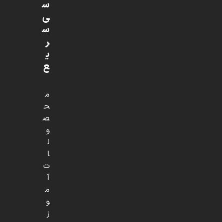
س
ی
س
ر
ی
ع
م
ح
ص
و
ل
ا
ت
آ
م
و
ز