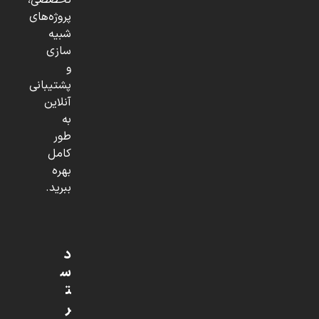
تخصصی،
پروژه‌های
شبیه
سازی
و
پشتیبانی
آنلاین
به
طور
کامل
بهره
ببرید.
د
س
ت
ر