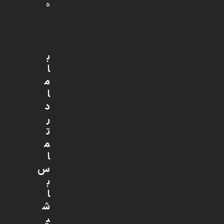
ه
ب
ا
م
ا
د
ر
ت
م
ا
س
ب
ا
ش
ی