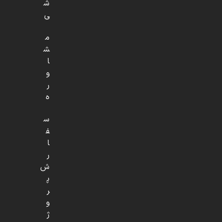
ش
ی
م
ش
ا
و
ر
ه
س
ف
ا
ر
ش
پ
ر
و
ژ