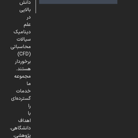
دانش
بالایی
در
علم
دینامیک
سیالات
محاسباتی
(CFD)
برخوردار
هستند.
مجموعه
ما
خدمات
گسترده‌ای
را
با
اهداف
دانشگاهی،
پژوهشی،