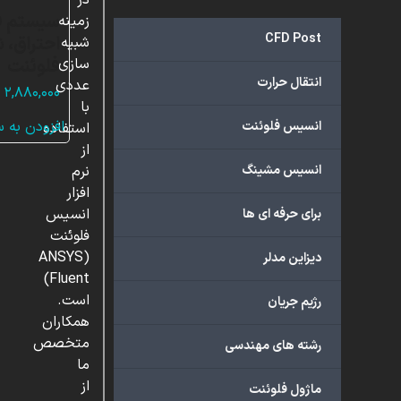
در
سیستم فل
زمینه
CFD Post
احتراق، 
شبیه
فلوئنت
سازی
انتقال حرارت
عددی
۲,۸۸۰,۰۰۰
با
افزودن به 
انسیس فلوئنت
استفاده
از
انسیس مشینگ
نرم
افزار
انسیس
برای حرفه ای ها
فلوئنت
(ANSYS
دیزاین مدلر
Fluent)
است.
رژیم جریان
همکاران
متخصص
رشته های مهندسی
ما
از
ماژول فلوئنت