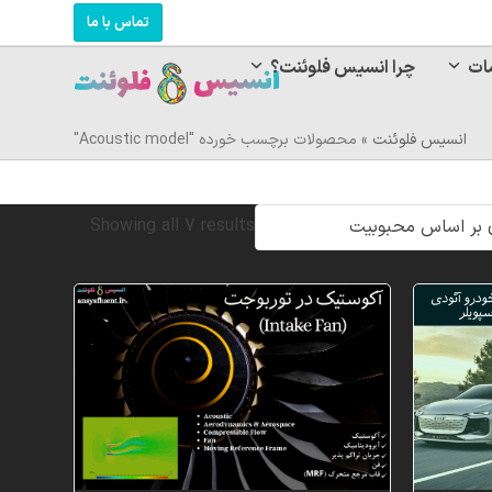
تماس با ما
ات
چرا انسیس فلوئنت؟
انسیس فلوئنت
»
محصولات برچسب خورده "Acoustic model"
Sorted
Showing all 7 results
by
popularity