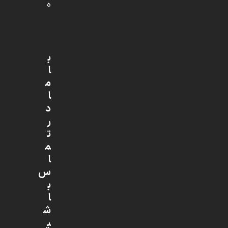
ه
ب
ا
م
ا
د
ر
ت
م
ا
س
ب
ا
ش
ی