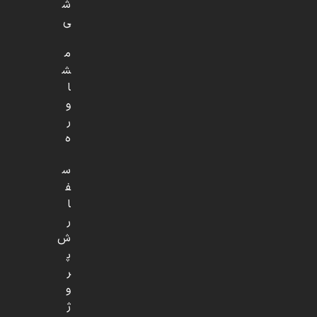
ش
ی
م
ش
ا
و
ر
ه
س
ف
ا
ر
ش
پ
ر
و
ژ