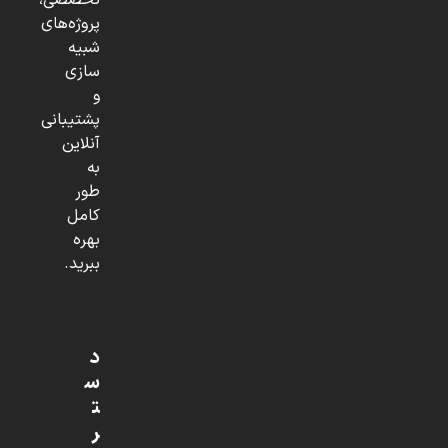
تخصصی،
پروژه‌های
شبیه
سازی
و
پشتیبانی
آنلاین
به
طور
کامل
بهره
ببرید.
د
س
ت
ر