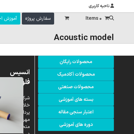
ناحیه کاربری
0 Items
سفارش پروژه
آموزش ا
Acoustic model
محصولات رایگان
انسیس
محصولات آکادمیک
فلوئنت
محصولات صنعتی
شرکت
بسته های آموزشی
خلاق
اعتبار سنجی مقاله
پردازشگران
مهر،
دوره های آموزشی
متخصص