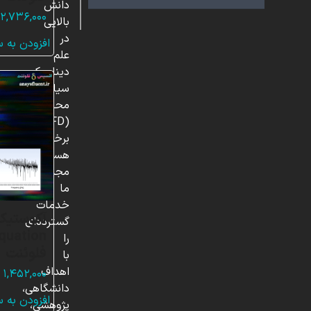
دانش
۲,۷۳۶,۰۰۰
بالایی
در
افزودن به 
علم
دینامیک
سیالات
محاسباتی
(CFD)
برخوردار
هستند.
مجموعه
ما
خدمات
گسترده‌ای
را
فلوئنت
با
اهداف
۱,۴۵۲,۰۰۰
دانشگاهی،
افزودن به 
پژوهشی،