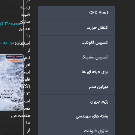
در
مفاهیم و
زمینه
CFD Post
سازی با 
شبیه
سازی
۳۶۰,۰۰۰
تو
انتقال حرارت
عددی
با
افزودن به 
انسیس فلوئنت
استفاده
از
انسیس مشینگ
نرم
افزار
انسیس
برای حرفه ای ها
فلوئنت
(ANSYS
دیزاین مدلر
Fluent)
است.
رژیم جریان
همکاران
متخصص
رشته های مهندسی
آکوستیک 
ما
استوانه‌
از
ماژول فلوئنت
فلوئنت