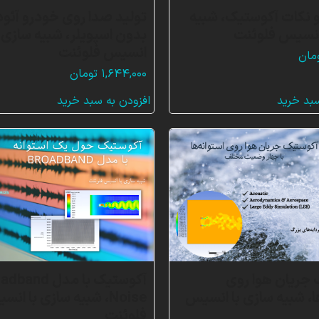
 نکات آکوستیک، شبیه
تولید صدا روی خودرو آئود
انسیس فلوئنت
بدون اسپویلر، شبیه سازی ب
انسیس فلوئنت
مان
۱,۶۴۴,۰۰۰
تومان
سبد خرید
افزودن به سبد خرید
جریان هوا روی
آکوستیک با مدل nd
ها، شبیه سازی با انسیس
Noise، شبیه سازی با ان
فلوئنت