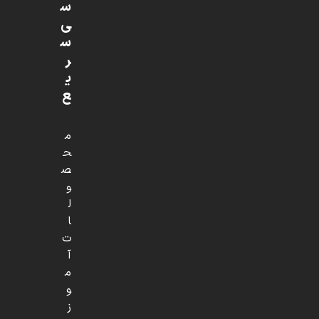
س
ی
س
ر
ی
ع
م
ح
ص
و
ل
ا
ت
آ
م
و
ز