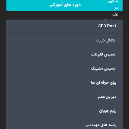
بالایی
دوره های آموزشی
در
علم
دینامیک
CFD Post
سیالات
محاسباتی
انتقال حرارت
(CFD)
برخوردار
انسیس فلوئنت
هستند.
مجموعه
انسیس مشینگ
ما
خدمات
برای حرفه ای ها
گسترده‌ای
را
با
دیزاین مدلر
اهداف
دانشگاهی،
رژیم جریان
پژوهشی،
صنعتی
رشته های مهندسی