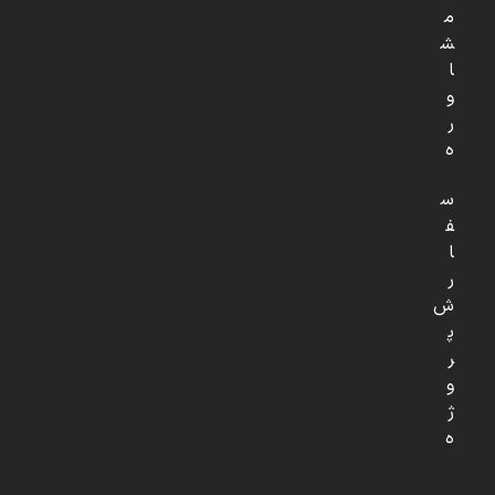
م
ش
ا
و
ر
ه
س
ف
ا
ر
ش
پ
ر
و
ژ
ه