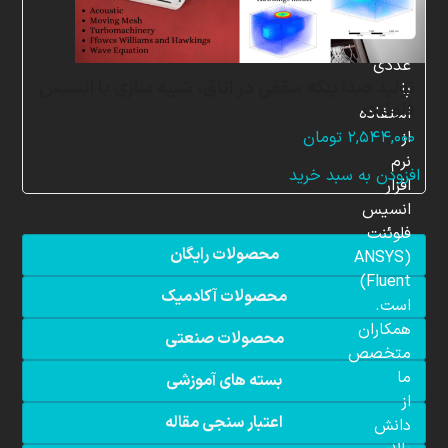
شبیه
سازی
عددی
تولید صدا پنکه سقفی در اتاق، شبیه سازی با انسیس
با
فلوئنت
استفاده
از
۲,۵۴۴,۰۰۰
تومان
نرم
افزودن به سبد خرید
افزار
انسیس
فلوئنت
محصولات رایگان
(ANSYS
Fluent)
محصولات آکادمیک
است.
همکاران
محصولات صنعتی
متخصص
ما
بسته های آموزشی
از
اعتبار سنجی مقاله
دانش