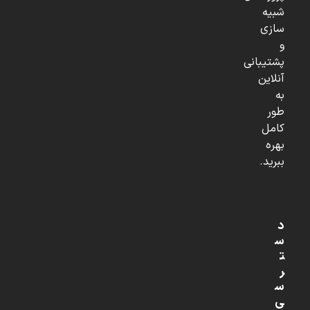
شبیه
سازی
و
پشتیبانی
آنلاین
به
طور
کامل
بهره
ببرید.
د
س
ت
ر
س
ی