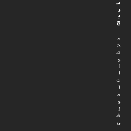
س
ر
ی
ع
م
ح
ص
و
ل
ا
ت
آ
م
و
ز
ش
ی