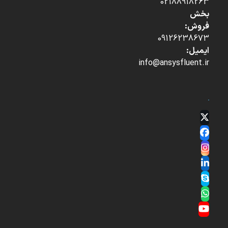
02188918263
بخش
فروش:
09126238673
ایمیل:
info@ansysfluent.ir
Twitter
(deprecated)
Facebook
Instagram
LinkedIn
Skype
Whatsapp
YouTube