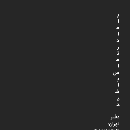
ب
ا
م
ا
د
ر
ت
م
ا
س
ب
ا
ش
ی
د
دفتر
تهران: