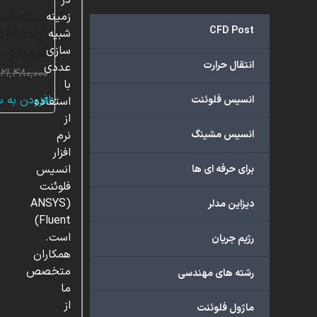
در
بسته آم
زمینه
CFD Post
شبیه
کاربردی
سازی
انتقال حرارت
عددی
۲۱,۴۸۰,۰۰۰
با
افزودن به 
انسیس فلوئنت
استفاده
از
انسیس مشینگ
نرم
افزار
انسیس
برای حرفه ای ها
فلوئنت
(ANSYS
دیزاین مدلر
Fluent)
است.
رژیم جریان
همکاران
متخصص
رشته های مهندسی
ما
از
ماژول فلوئنت