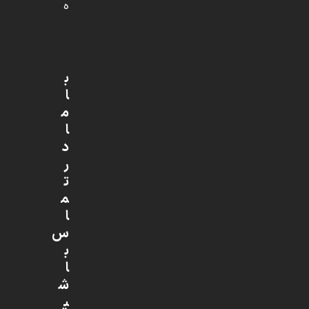
ه
ب
ا
م
ا
د
ر
ت
م
ا
س
ب
ا
ش
ی