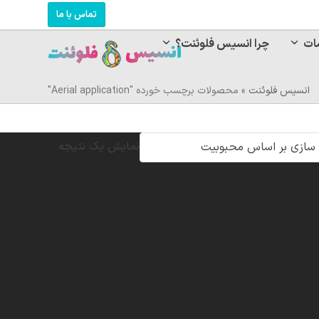
تماس با ما
ات
چرا انسیس فلوئنت؟
انسیس فلوئنت
»
محصولات برچسب خورده "Aerial application"
نمایش یک نتیجه