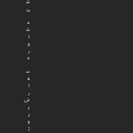
ش
ی
م
ش
ا
و
ر
ه
س
ف
ا
ر
ش
پ
ر
و
ژ