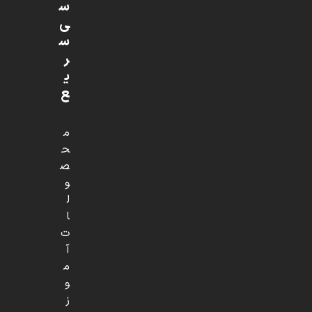
س
ی
س
ر
ی
ع
م
ح
ص
و
ل
ا
ت
آ
م
و
ز