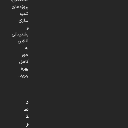
تخصصی،
پروژه‌های
شبیه
سازی
و
پشتیبانی
آنلاین
به
طور
کامل
بهره
ببرید.
د
س
ت
ر