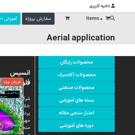
ناحیه کاربری
0 Items
سفارش پروژه
آموزش ا
Aerial application
محصولات رایگان
انسیس
محصولات آکادمیک
فلوئنت
فروش ویژه
محصولات صنعتی
شرکت
بسته های آموزشی
خلاق
اعتبار سنجی مقاله
پردازشگران
مهر،
دوره های آموزشی
متخصص