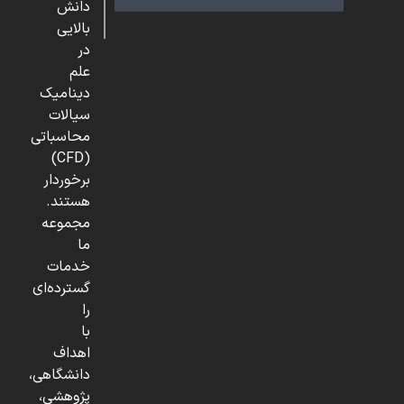
دانش
بالایی
در
علم
دینامیک
سیالات
محاسباتی
(CFD)
برخوردار
هستند.
مجموعه
ما
خدمات
گسترده‌ای
را
با
اهداف
دانشگاهی،
پژوهشی،