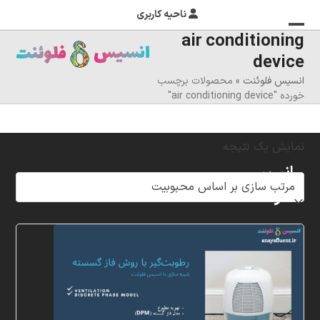
ناحیه کاربری
air conditioning
منوی
بستن
device
منوی
موبایل
انسیس فلوئنت
»
محصولات برچسب
را
موبایل
خورده "air conditioning device"
تغییر
دهید
نمایش یک نتیجه
انسیس
فلوئنت
شرکت
خلاق
پردازشگران
مهر،
متخصص