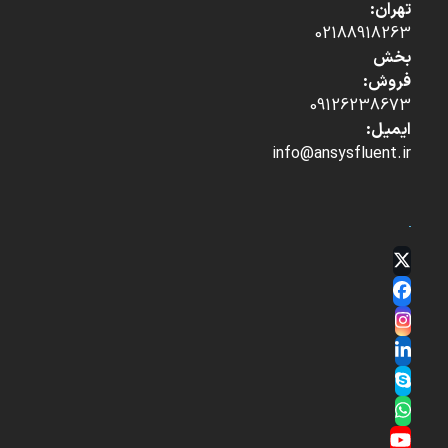
تهران:
02188918263
بخش
فروش:
09126238673
ایمیل:
info@ansysfluent.ir
Twitter
(deprecated)
Facebook
Instagram
LinkedIn
Skype
Whatsapp