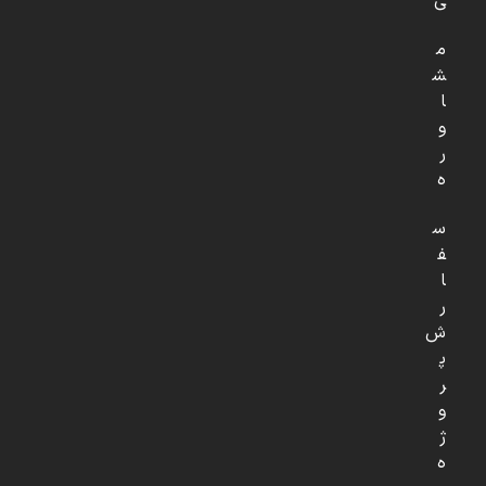
ی
م
ش
ا
و
ر
ه
س
ف
ا
ر
ش
پ
ر
و
ژ
ه