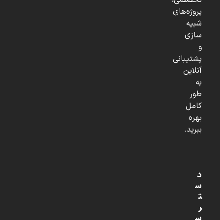
تخصصی،
پروژه‌های
شبیه
سازی
و
پشتیبانی
آنلاین
به
طور
کامل
بهره
ببرید.
د
س
ت
ر
س