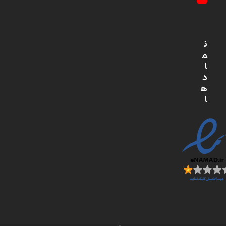
YouTube
ن
م
ا
د
ه
ا