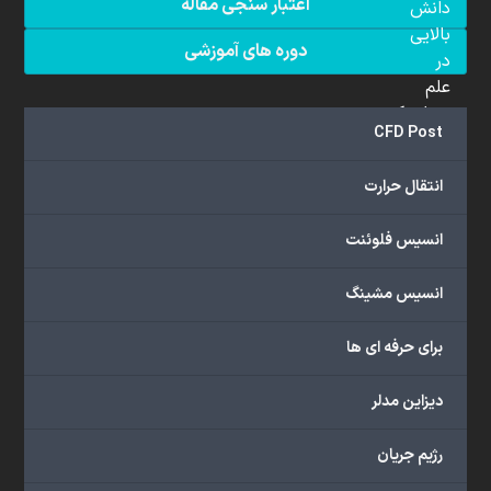
اعتبار سنجی مقاله
دانش
بالایی
دوره های آموزشی
در
علم
دینامیک
CFD Post
سیالات
محاسباتی
انتقال حرارت
(CFD)
برخوردار
انسیس فلوئنت
هستند.
مجموعه
انسیس مشینگ
ما
خدمات
برای حرفه ای ها
گسترده‌ای
را
با
دیزاین مدلر
اهداف
دانشگاهی،
رژیم جریان
پژوهشی،