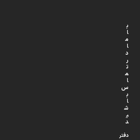
ب
ا
م
ا
د
ر
ت
م
ا
س
ب
ا
ش
ی
د
دفتر