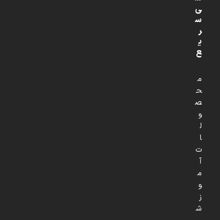
ی
س
ر
ی
ع
م
ح
ص
و
ل
ا
ت
آ
م
و
ز
ش