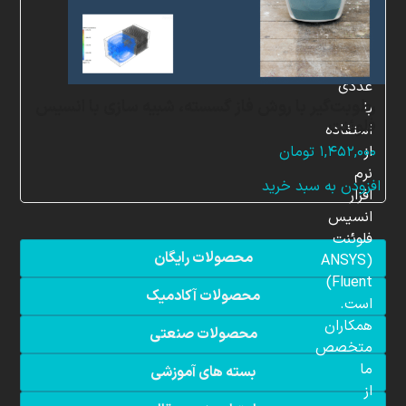
در
زمینه
شبیه
سازی
عددی
رطوبت‌گیر با روش فاز گسسته، شبیه سازی با انسیس
با
فلوئنت
استفاده
از
۱,۴۵۲,۰۰۰
تومان
نرم
افزودن به سبد خرید
افزار
انسیس
فلوئنت
محصولات رایگان
(ANSYS
Fluent)
محصولات آکادمیک
است.
همکاران
محصولات صنعتی
متخصص
ما
بسته های آموزشی
از