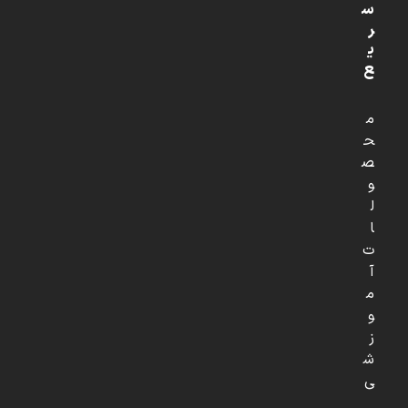
س
ر
ی
ع
م
ح
ص
و
ل
ا
ت
آ
م
و
ز
ش
ی