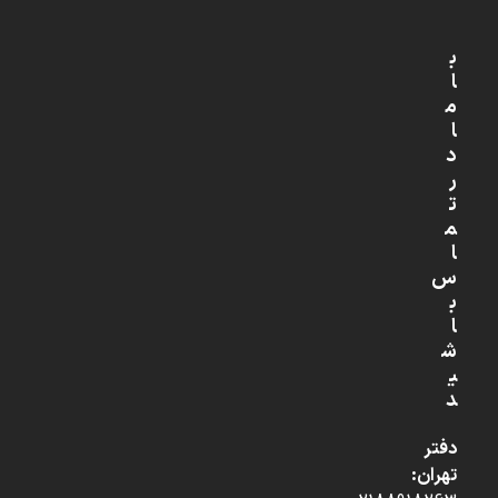
ب
ا
م
ا
د
ر
ت
م
ا
س
ب
ا
ش
ی
د
دفتر
تهران: