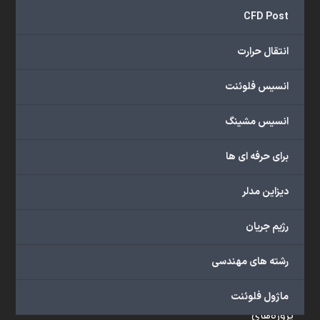
و
CFD Post
...
ارائه
انتقال حرارت
می‌دهد.
شما
انسیس فلوئنت
می‌توانید
از
انسیس مشینگ
خدمات
مختلف
برای حرفه ای ها
گروه
ما
دیزاین مدلر
شامل
محصولات
رژیم جریان
آموزشی،
دوره‌های
رشته های مهندسی
آموزشی،
مشاوره
ماژول فلوئنت
تخصصی،
پروژه‌های