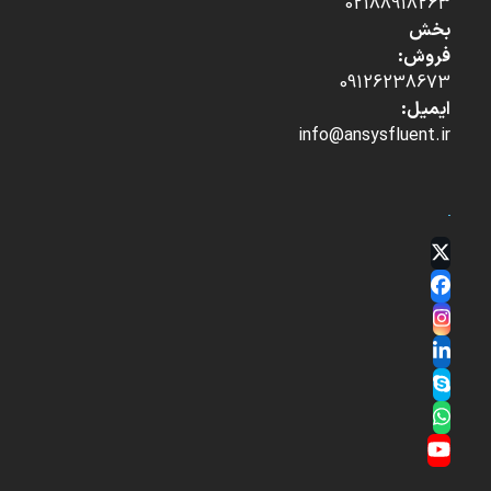
02188918263
بخش
فروش:
09126238673
ایمیل:
info@ansysfluent.ir
Twitter
(deprecated)
Facebook
Instagram
LinkedIn
Skype
Whatsapp
YouTube