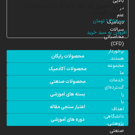
بالایی
تهویه مطبوع یک دفتر با دو فن، شبیه سازی با
در
انسیس فلوئنت
علم
۱,۴۵۲,۰۰۰
تومان
دینامیک
سیالات
افزودن به سبد خرید
محاسباتی
(CFD)
برخوردار
محصولات رایگان
هستند.
مجموعه
محصولات آکادمیک
ما
خدمات
محصولات صنعتی
گسترده‌ای
بسته های آموزشی
را
با
اعتبار سنجی مقاله
اهداف
دانشگاهی،
دوره های آموزشی
پژوهشی،
صنعتی