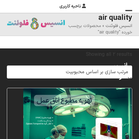
ناحیه کاربری
air quality
منوی
بستن
انسیس فلوئنت
»
محصولات برچسب
منوی
موبایل
خورده "air quality"
را
موبایل
تغییر
Sorted
Showing all 2 results
دهید
انسیس
by
فلوئنت
popularity
شرکت
خلاق
پردازشگران
مهر،
متخصص
در
زمینه