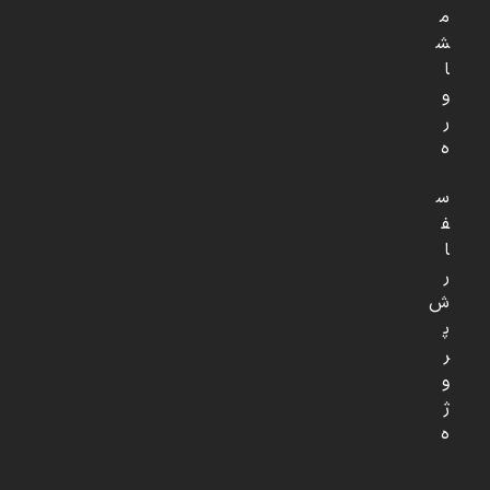
م
ش
ا
و
ر
ه
س
ف
ا
ر
ش
پ
ر
و
ژ
ه