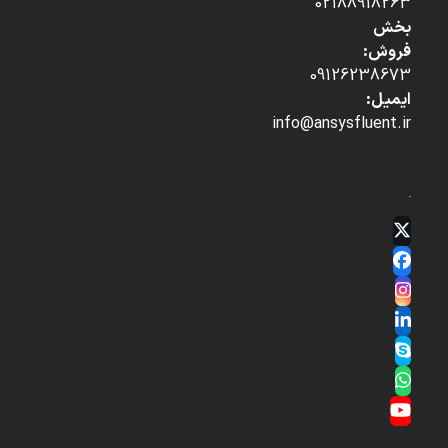
02188918263
بخش
فروش:
09126238673
ایمیل:
info@ansysfluent.ir
Twitter
(deprecated)
Facebook
Instagram
LinkedIn
Skype
Whatsapp
YouTube