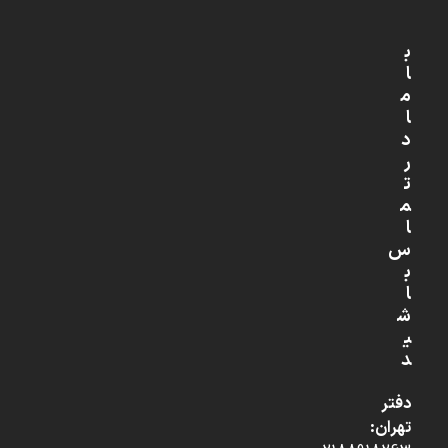
ب
ا
م
ا
د
ر
ت
م
ا
س
ب
ا
ش
ی
د
دفتر
تهران: