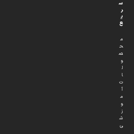
س
ر
ی
ع
م
ح
ص
و
ل
ا
ت
آ
م
و
ز
ش
ی