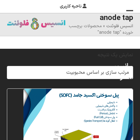
ناحیه کاربری
anode tap
منوی
بستن
انسیس فلوئنت
»
محصولات برچسب
منوی
موبایل
خورده "anode tap"
را
موبایل
تغییر
نمایش یک نتیجه
دهید
انسیس
فلوئنت
شرکت
خلاق
پردازشگران
مهر،
متخصص
در
زمینه