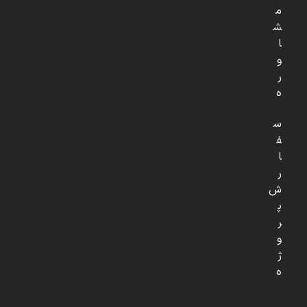
م
ش
ا
و
ر
ه
س
ف
ا
ر
ش
پ
ر
و
ژ
ه