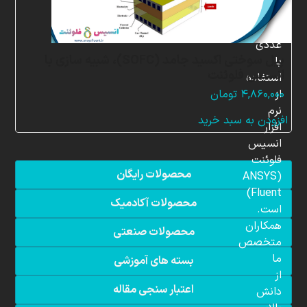
شبیه
سازی
عددی
پیل سوختی اکسید جامد (SOFC)، شبیه سازی با
با
انسیس فلوئنت
استفاده
از
۴,۸۶۰,۰۰۰
تومان
نرم
افزودن به سبد خرید
افزار
انسیس
فلوئنت
محصولات رایگان
(ANSYS
Fluent)
محصولات آکادمیک
است.
همکاران
محصولات صنعتی
متخصص
ما
بسته های آموزشی
از
اعتبار سنجی مقاله
دانش