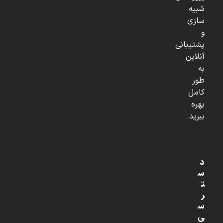
شبیه
سازی
و
پشتیبانی
آنلاین
به
طور
کامل
بهره
ببرید.
د
س
ت
ر
س
ی