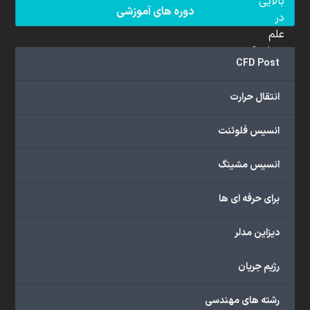
بالایی
دوره های آموزشی
در
علم
دینامیک
CFD Post
سیالات
محاسباتی
انتقال حرارت
(CFD)
برخوردار
انسیس فلوئنت
هستند.
مجموعه
انسیس مشینگ
ما
خدمات
برای حرفه ای ها
گسترده‌ای
را
با
دیزاین مدلر
اهداف
دانشگاهی،
رژیم جریان
پژوهشی،
صنعتی
رشته های مهندسی