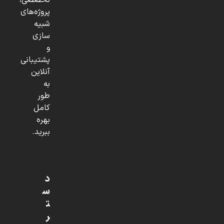
تخصصی،
پروژه‌های
شبیه
سازی
و
پشتیبانی
آنلاین
به
طور
کامل
بهره
ببرید.
د
س
ت
ر