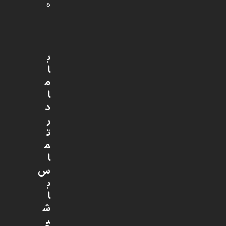
ه
ب
ا
م
ا
د
ر
ت
م
ا
س
ب
ا
ش
ی