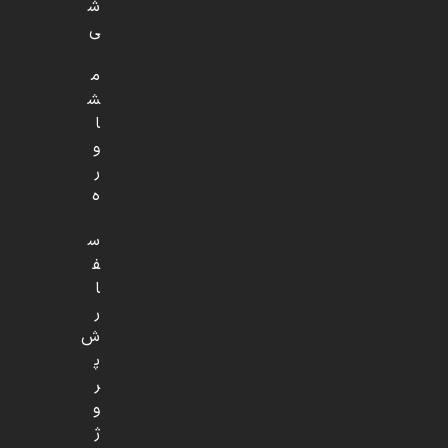
ش
ی
م
ش
ا
و
ر
ه
س
ف
ا
ر
ش
پ
ر
و
ژ