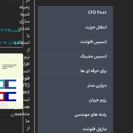
در
پیل سوخت
زمینه
CFD Post
پلیمری، 
شبیه
فلوئنت
سازی
انتقال حرارت
عددی
۳,۲۴۰,۰۰۰
با
افزودن به 
انسیس فلوئنت
استفاده
از
انسیس مشینگ
نرم
افزار
انسیس
برای حرفه ای ها
فلوئنت
(ANSYS
دیزاین مدلر
Fluent)
است.
رژیم جریان
همکاران
متخصص
رشته های مهندسی
پیل سوخ
ما
از
ماژول فلوئنت
فلوئنت