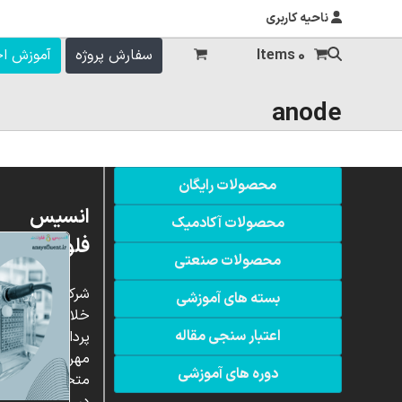
ناحیه کاربری
0 Items
سفارش پروژه
آموزش ا
anode
محصولات رایگان
انسیس
محصولات آکادمیک
فلوئنت
محصولات صنعتی
شرکت
بسته های آموزشی
خلاق
اعتبار سنجی مقاله
پردازشگران
مهر،
دوره های آموزشی
متخصص