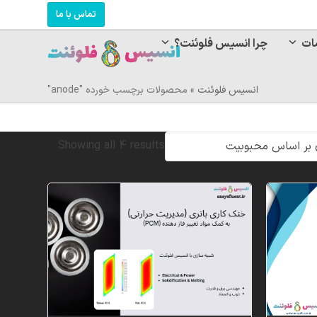
تماس با ما
ات
چرا انسیس فلوئنت؟
انسیس فلوئنت
»
محصولات برچسب خورده "anode"
Sorted
Showing all 4 results
by
popularity