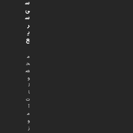
س
ی
س
ر
ی
ع
م
ح
ص
و
ل
ا
ت
آ
م
و
ز