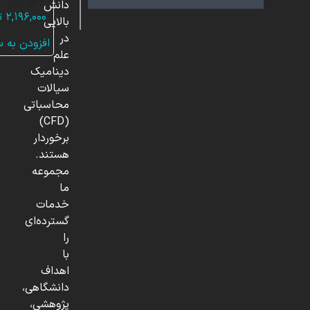
دانش
۲,۱۹۶,۰۰۰
ت
بالایی
در
افزودن به 
علم
دینامیک
سیالات
محاسباتی
(CFD)
برخوردار
هستند.
مجموعه
ما
خدمات
گسترده‌ای
را
با
اهداف
دانشگاهی،
پژوهشی،