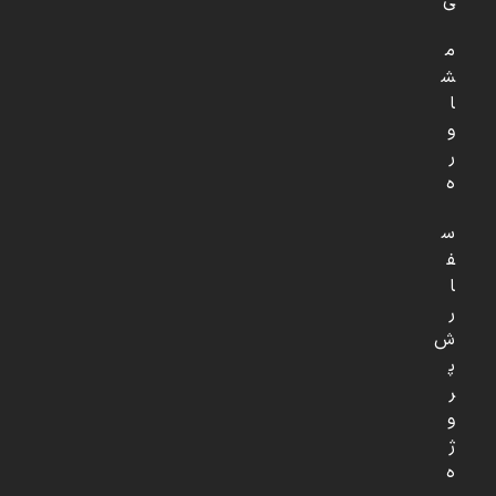
ی
م
ش
ا
و
ر
ه
س
ف
ا
ر
ش
پ
ر
و
ژ
ه