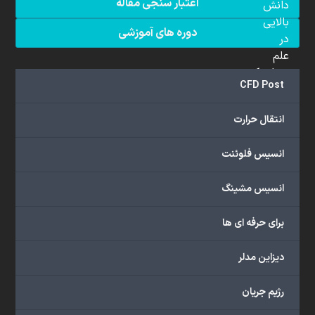
اعتبار سنجی مقاله
دانش
بالایی
دوره های آموزشی
در
علم
دینامیک
CFD Post
سیالات
محاسباتی
انتقال حرارت
(CFD)
برخوردار
انسیس فلوئنت
هستند.
مجموعه
انسیس مشینگ
ما
خدمات
برای حرفه ای ها
گسترده‌ای
را
با
دیزاین مدلر
اهداف
دانشگاهی،
رژیم جریان
پژوهشی،