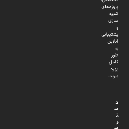
تخصصی،
پروژه‌های
شبیه
سازی
و
پشتیبانی
آنلاین
به
طور
کامل
بهره
ببرید.
د
س
ت
ر
س