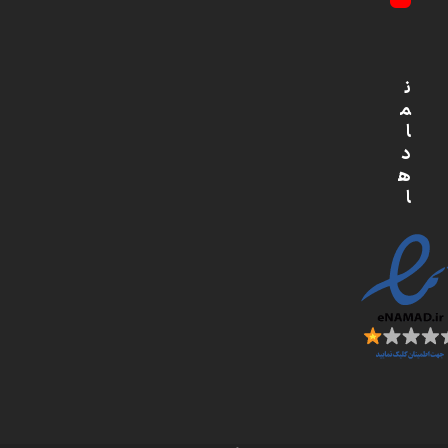
YouTube
ن
م
ا
د
ه
ا