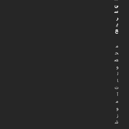
ی
س
ر
ی
ع
م
ح
ص
و
ل
ا
ت
آ
م
و
ز
ش