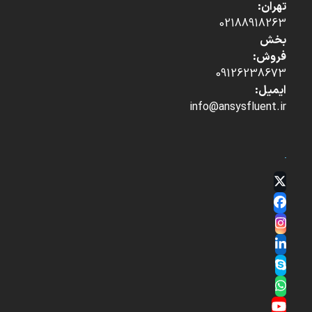
تهران:
02188918263
بخش
فروش:
09126238673
ایمیل:
info@ansysfluent.ir
Twitter
(deprecated)
Facebook
Instagram
LinkedIn
Skype
Whatsapp