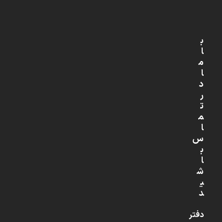
ب
ا
م
ا
د
ر
ت
م
ا
س
ب
ا
ش
ی
د
دفتر