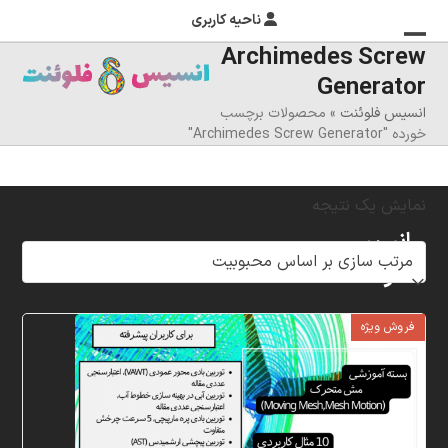
ناحیه کاربری
Archimedes Screw
منوی
بستن
Generator
منوی
موبایل
انسیس فلوئنت
»
محصولات برچسب
را
موبایل
خورده "Archimedes Screw Generator"
تغییر
دهید
نمایش یک نتیجه
انسیس
فلوئنت
شرکت
فروش ویژه
خلاق
پردازشگران
مهر،
متخصص