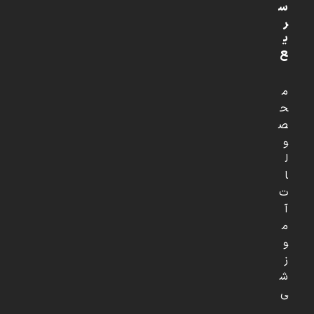
س
ر
ی
ع
م
ح
ص
و
ل
ا
ت
آ
م
و
ز
ش
ی