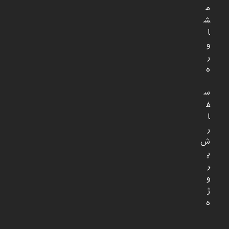
م
ش
ا
و
ر
ه
س
ف
ا
ر
ش
پ
ر
و
ژ
ه