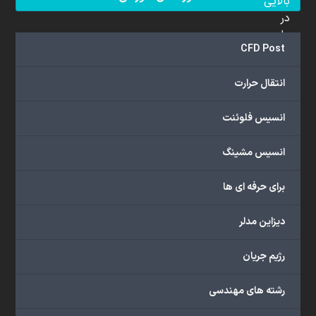
بالایی
در
علم
CFD Post
دینامیک
سیالات
انتقال حرارت
محاسباتی
(CFD)
انسیس فلوئنت
برخوردار
هستند.
مجموعه
انسیس مشینگ
ما
خدمات
برای حرفه ای ها
گسترده‌ای
را
دیزاین مدلر
با
اهداف
رژیم جریان
دانشگاهی،
پژوهشی،
رشته های مهندسی
صنعتی