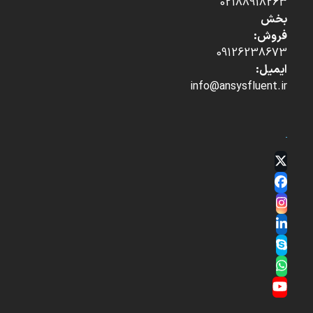
02188918263
بخش
فروش:
09126238673
ایمیل:
info@ansysfluent.ir
Twitter
(deprecated)
Facebook
Instagram
LinkedIn
Skype
Whatsapp
YouTube