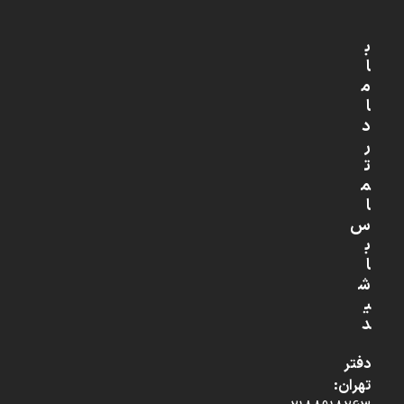
ب
ا
م
ا
د
ر
ت
م
ا
س
ب
ا
ش
ی
د
دفتر
تهران: