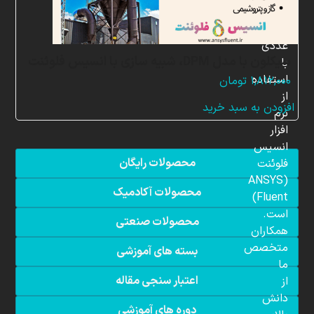
شبیه
سازی
عددی
سیکلون با مدل DPM، شبیه سازی با انسیس فلوئنت
با
استفاده
۱,۸۱۲,۰۰۰
تومان
از
افزودن به سبد خرید
نرم
افزار
انسیس
محصولات رایگان
فلوئنت
(ANSYS
محصولات آکادمیک
Fluent)
است.
محصولات صنعتی
همکاران
متخصص
بسته های آموزشی
ما
اعتبار سنجی مقاله
از
دانش
دوره های آموزشی