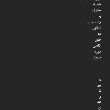
شبیه
سازی
و
پشتیبانی
آنلاین
به
طور
کامل
بهره
ببرید.
د
س
ت
ر
س
ی