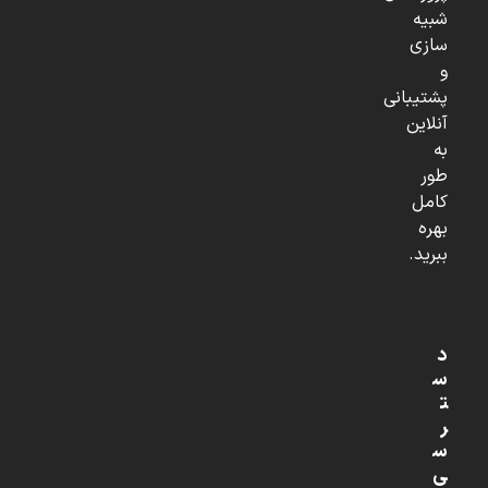
شبیه
سازی
و
پشتیبانی
آنلاین
به
طور
کامل
بهره
ببرید.
د
س
ت
ر
س
ی