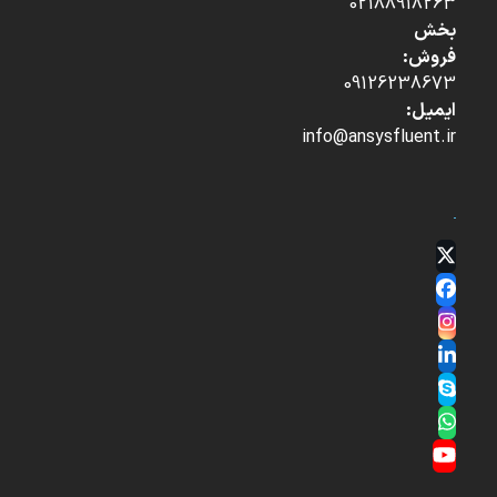
02188918263
بخش
فروش:
09126238673
ایمیل:
info@ansysfluent.ir
Twitter
(deprecated)
Facebook
Instagram
LinkedIn
Skype
Whatsapp
YouTube