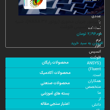
شبیه
سازی
عددی
کمپرسور جریان محوری (روتور NASA 37)، شبیه
با
سازی با انسیس فلوئنت
استفاده
از
۲,۱۹۶,۰۰۰
تومان
نرم
افزودن به سبد خرید
افزار
انسیس
فلوئنت
محصولات رایگان
(ANSYS
Fluent)
محصولات آکادمیک
است.
همکاران
محصولات صنعتی
متخصص
ما
بسته های آموزشی
از
اعتبار سنجی مقاله
دانش