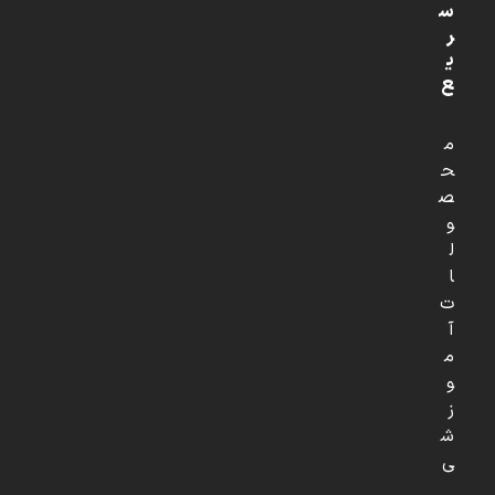
س
ر
ی
ع
م
ح
ص
و
ل
ا
ت
آ
م
و
ز
ش
ی