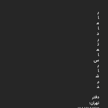
ب
ا
م
ا
د
ر
ت
م
ا
س
ب
ا
ش
ی
د
دفتر
تهران: