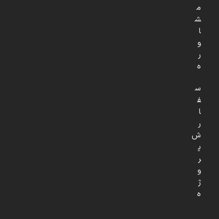
م
ش
ا
و
ر
ه
س
ف
ا
ر
ش
پ
ر
و
ژ
ه