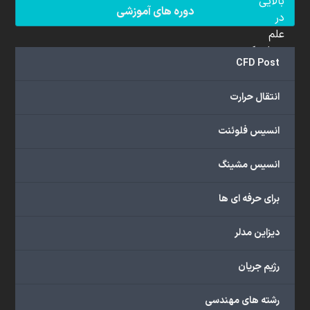
بالایی
دوره های آموزشی
در
علم
دینامیک
CFD Post
سیالات
محاسباتی
انتقال حرارت
(CFD)
برخوردار
انسیس فلوئنت
هستند.
مجموعه
انسیس مشینگ
ما
خدمات
برای حرفه ای ها
گسترده‌ای
را
با
دیزاین مدلر
اهداف
دانشگاهی،
رژیم جریان
پژوهشی،
صنعتی
رشته های مهندسی